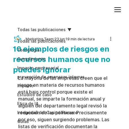
Agregue texto de párrafo. Haga clic en “Editar texto” para actualizar la fuente, el tamaño y más. Para cambiar y reutilizar temas de texto, vaya a Estilos del sitio.
Todas las publicaciones
Marketing Team
23 jun
19 min de lectura
Todas las publicaciones
10 ejemplos de riesgos en
Tecnologia
recursos humanos que no
Cumplimiento
puedes ignorar
Impacto empresarial
prevención de amenazas internas
La mayoría de las empresas creen que el 
riesgo en materia de recursos humanos 
Impacto
está bajo control porque existe el 
Estudios de caso
manual, se imparte la formación anual y 
Etica de IA
alguien del departamento legal revisó la 
redacción de las políticas. Precisamente 
Integridad del Capital Humano
por eso, siguen surgiendo problemas. Las 
Guias
listas de verificación documentan la 