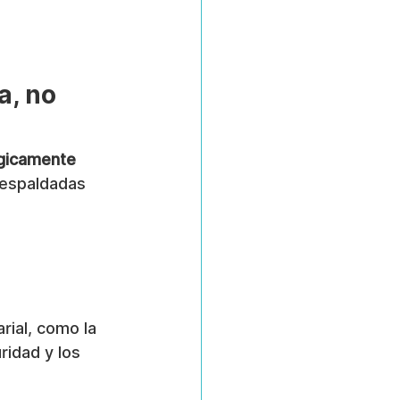
a, no 
gicamente 
respaldadas 
rial, como la 
idad y los 