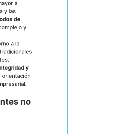
mayor a 
a y las 
odos de 
complejo y 
rno a la 
radicionales 
tes.
ntegridad y 
 orientación 
mpresarial.
ntes no 