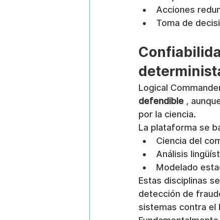
Acciones redun
Toma de decisi
Confiabilida
determinist
Logical Commander
defendible
 , aunqu
por la ciencia.
La plataforma se ba
Ciencia del co
Análisis lingüí
Modelado estad
Estas disciplinas s
detección de fraude
sistemas contra el 