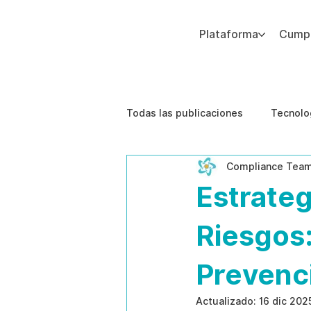
Plataforma
Cumpl
Agregue texto de párrafo. Haga clic en “Editar texto” para actualizar la fuente, el tamaño y más. Para cambiar y reutilizar temas de texto, vaya a Estilos del sitio.
Todas las publicaciones
Tecnolo
Compliance Tea
Estudios de caso
Etica de 
Estrateg
Riesgos:
Prevenc
Actualizado:
16 dic 202