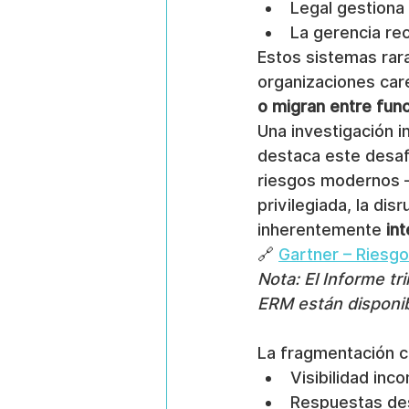
Legal gestiona
La gerencia re
Estos sistemas rara
organizaciones care
o migran entre fun
Una investigación 
destaca este desaf
riesgos modernos —
privilegiada, la dis
inherentemente 
in
🔗 
Gartner – Riesgo
Nota: El Informe tr
ERM están disponibl
La fragmentación c
Visibilidad inc
Respuestas de