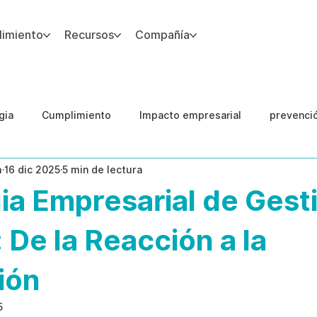
imiento
Recursos
Compañía
gia
Cumplimiento
Impacto empresarial
prevenci
m
16 dic 2025
5 min de lectura
IA
Integridad del Capital Humano
Guias
ia Empresarial de Gest
 De la Reacción a la
ión
5