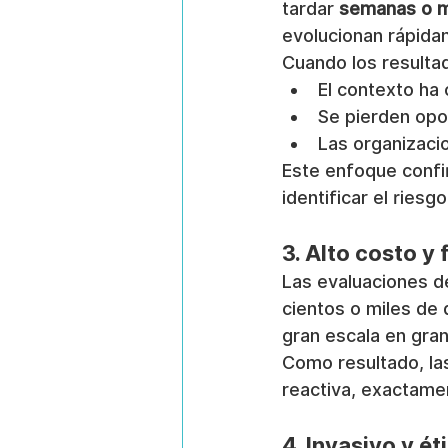
tardar 
semanas o 
evolucionan rápida
Cuando los resulta
El contexto ha
Se pierden opo
Las organizaci
Este enfoque confi
identificar el riesgo
3. Alto costo y 
Las evaluaciones d
cientos o miles de 
gran escala en gra
Como resultado, las
reactiva, exactame
4. Invasivo y é