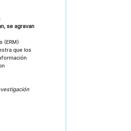
 
an, se agravan 
s (ERM) 
stra que los 
nformación 
on 
nvestigación 