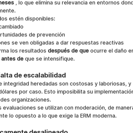
meses
 , lo que elimina su relevancia en entornos don
mente.
dos estén disponibles:
 cambiado
rtunidades de prevención
ones se ven obligadas a dar respuestas reactivas
rma los resultados 
después de que
 ocurre el daño e
 
antes de
 que se intensifique.
falta de escalabilidad
e integridad heredadas son costosas y laboriosas, y 
dólares por caso. Esto imposibilita su implementació
ndes organizaciones.
 evaluaciones se utilizan con moderación, de manera
nte lo opuesto a lo que exige la ERM moderna.
ticamente desalineado