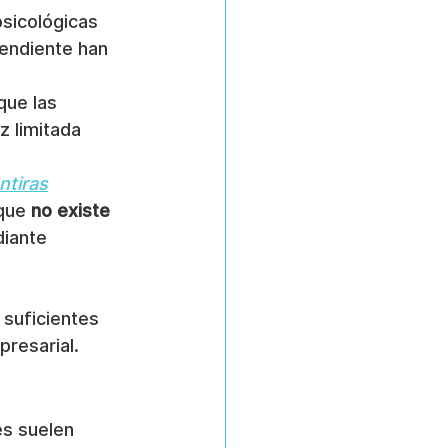
sicológicas 
pendiente han 
que las 
z limitada 
ntiras
que 
no existe 
iante 
 suficientes 
presarial.
es suelen 