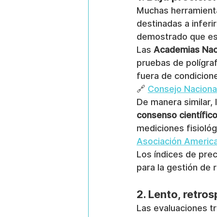
Muchas herramientas
destinadas a inferi
demostrado que est
Las 
Academias Naci
pruebas de polígra
fuera de condicione
🔗 
Consejo Nacional
De manera similar, l
consenso científic
mediciones fisiológ
Asociación America
Los índices de prec
para la gestión de 
2. Lento, retro
Las evaluaciones tr