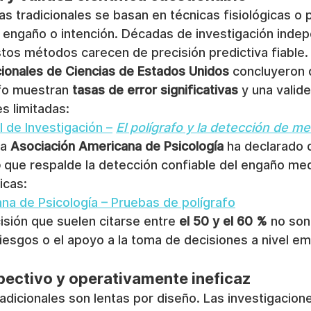
 tradicionales se basan en técnicas fisiológicas o p
r engaño o intención. Décadas de investigación inde
os métodos carecen de precisión predictiva fiable.
onales de Ciencias de Estados Unidos
 concluyeron 
fo muestran 
tasas de error significativas
 y una valide
s limitadas:
 de Investigación –
El polígrafo y la detección de me
a 
Asociación Americana de Psicología
 ha declarado 
o
 que respalde la detección confiable del engaño med
icas:
na de Psicología – Pruebas de polígrafo
isión que suelen citarse entre 
el 50 y el 60 %
 no son
riesgos o el apoyo a la toma de decisiones a nivel em
spectivo y operativamente ineficaz
adicionales son lentas por diseño. Las investigacion