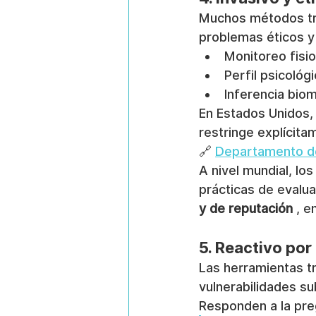
Muchos métodos tra
problemas éticos y 
Monitoreo fisio
Perfil psicológ
Inferencia bio
En Estados Unidos, 
restringe explícit
🔗 
Departamento de
A nivel mundial, lo
prácticas de evalua
y de reputación
 , e
5. Reactivo por
Las herramientas tr
vulnerabilidades s
Responden a la pre