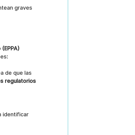
ntean graves 
o (EPPA)
les:
a de que las 
s regulatorios 
n identificar 