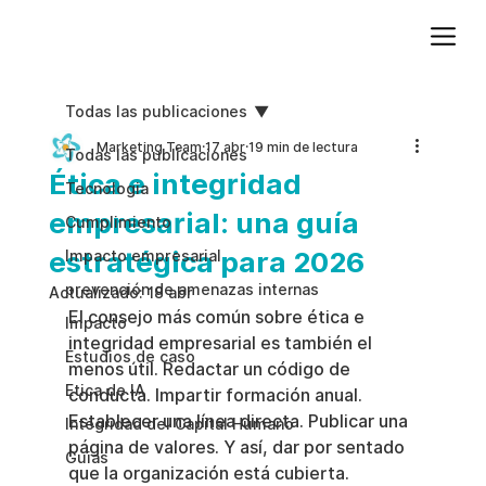
Agregue texto de párrafo. Haga clic en “Editar texto” para actualizar la fuente, el tamaño y más. Para cambiar y reutilizar temas de texto, vaya a Estilos del sitio.
Todas las publicaciones
Marketing Team
17 abr
19 min de lectura
Todas las publicaciones
Ética e integridad
Tecnologia
empresarial: una guía
Cumplimiento
estratégica para 2026
Impacto empresarial
prevención de amenazas internas
Actualizado:
18 abr
El consejo más común sobre ética e 
Impacto
integridad empresarial es también el 
Estudios de caso
menos útil. Redactar un código de 
Etica de IA
conducta. Impartir formación anual. 
Establecer una línea directa. Publicar una 
Integridad del Capital Humano
página de valores. Y así, dar por sentado 
Guias
que la organización está cubierta.