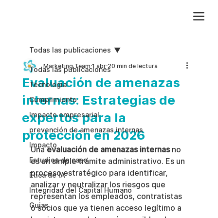
Agregue texto de párrafo. Haga clic en “Editar texto” para actualizar la fuente, el tamaño y más. Para cambiar y reutilizar temas de texto, vaya a Estilos del sitio.
Todas las publicaciones
Marketing Team
1 abr
20 min de lectura
Todas las publicaciones
Evaluación de amenazas
Tecnologia
internas: Estrategias de
Cumplimiento
expertos para la
Impacto empresarial
prevención de amenazas internas
protección en 2026
Impacto
Una 
evaluación de amenazas internas
 no 
Estudios de caso
es un simple trámite administrativo. Es un 
proceso estratégico para identificar, 
Etica de IA
analizar y neutralizar los riesgos que 
Integridad del Capital Humano
representan los empleados, contratistas 
Guias
o socios que ya tienen acceso legítimo a 