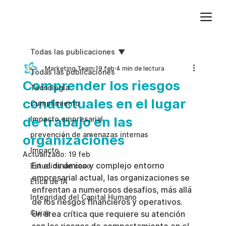
Agregue texto de párrafo. Haga clic en “Editar texto” para actualizar la fuente, el tamaño y más. Para cambiar y reutilizar temas de texto, vaya a Estilos del sitio.
Todas las publicaciones
Marketing Team
19 feb
4 min de lectura
Todas las publicaciones
Comprender los riesgos
Tecnologia
conductuales en el lugar
Cumplimiento
de trabajo en las
Impacto empresarial
prevención de amenazas internas
organizaciones
Impacto
Actualizado:
19 feb
En el dinámico y complejo entorno 
Estudios de caso
empresarial actual, las organizaciones se 
Etica de IA
enfrentan a numerosos desafíos, más allá 
Integridad del Capital Humano
de los riesgos financieros y operativos. 
Guias
Un área crítica que requiere su atención 