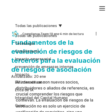
Agregue texto de párrafo. Haga clic en “Editar texto” para actualizar la fuente, el tamaño y más. Para cambiar y reutilizar temas de texto, vaya a Estilos del sitio.
Todas las publicaciones
Compliance Team
19 ene
4 min de lectura
Todas las publicaciones
Fundamentos de la
Tecnologia
evaluación de riesgos de
Cumplimiento
terceros para la evaluación
Impacto empresarial
prevención de amenazas internas
de riesgos de asociación
Impacto
Actualizado:
20 ene
Al interactuar con nuevos socios, 
Estudios de caso
distribuidores o aliados de referencia, es 
Etica de IA
crucial comprender los riesgos que 
Integridad del Capital Humano
conllevan. La evaluación de riesgos de la 
Guias
asociación no es solo un ejercicio de 