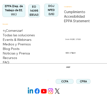
Alineado:
DOJ
EPPA (Dep. de
EO
Cumplimiento
NFED
Trabajo de EE.
14395
Cumplimiento
(US)
UU.)
(EEUU)
Accesibilidad
EPPA Statement
Descubrir
⭐¡Comenzar!
Todas las soluciones
Events & Webinars
Serie ISO/IEC 27000
Medios y Premios
Blog Posts
Noticias y Prensa
SOC 2 Tipo II
Recursos
FAQ
GRDP
CPRA
CCPA
Síganos: