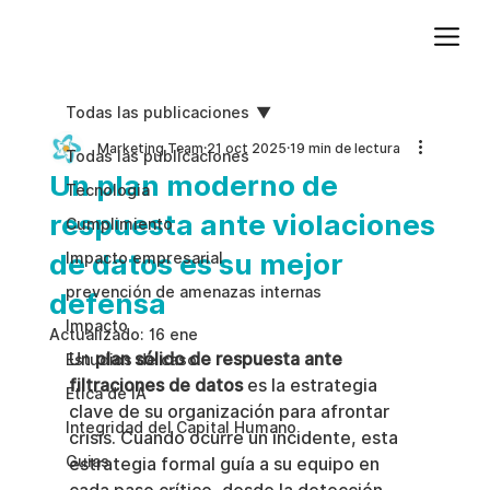
Agregue texto de párrafo. Haga clic en “Editar texto” para actualizar la fuente, el tamaño y más. Para cambiar y reutilizar temas de texto, vaya a Estilos del sitio.
Todas las publicaciones
Marketing Team
21 oct 2025
19 min de lectura
Todas las publicaciones
Un plan moderno de
Tecnologia
respuesta ante violaciones
Cumplimiento
de datos es su mejor
Impacto empresarial
prevención de amenazas internas
defensa
Impacto
Actualizado:
16 ene
Un 
plan sólido de respuesta ante 
Estudios de caso
filtraciones de datos
 es la estrategia 
Etica de IA
clave de su organización para afrontar 
Integridad del Capital Humano
crisis. Cuando ocurre un incidente, esta 
Guias
estrategia formal guía a su equipo en 