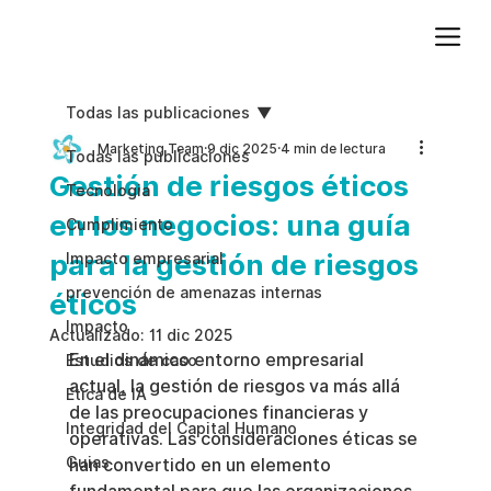
Agregue texto de párrafo. Haga clic en “Editar texto” para actualizar la fuente, el tamaño y más. Para cambiar y reutilizar temas de texto, vaya a Estilos del sitio.
Todas las publicaciones
Marketing Team
9 dic 2025
4 min de lectura
Todas las publicaciones
Gestión de riesgos éticos
Tecnologia
en los negocios: una guía
Cumplimiento
para la gestión de riesgos
Impacto empresarial
prevención de amenazas internas
éticos
Impacto
Actualizado:
11 dic 2025
En el dinámico entorno empresarial 
Estudios de caso
actual, la gestión de riesgos va más allá 
Etica de IA
de las preocupaciones financieras y 
Integridad del Capital Humano
operativas. Las consideraciones éticas se 
Guias
han convertido en un elemento 