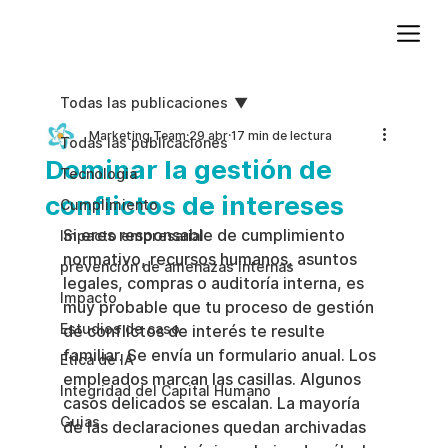
Agregue texto de párrafo. Haga clic en “Editar texto” para actualizar la fuente, el tamaño y más. Para cambiar y reutilizar temas de texto, vaya a Estilos del sitio.
Todas las publicaciones
Marketing Team
29 abr
17 min de lectura
Todas las publicaciones
Dominar la gestión de
Tecnologia
conflictos de intereses
Cumplimiento
Si eres responsable de cumplimiento 
Impacto empresarial
normativo, recursos humanos, asuntos 
prevención de amenazas internas
legales, compras o auditoría interna, es 
Impacto
muy probable que tu proceso de gestión 
Estudios de caso
de conflictos de interés te resulte 
familiar. Se envía un formulario anual. Los 
Etica de IA
empleados marcan las casillas. Algunos 
Integridad del Capital Humano
casos delicados se escalan. La mayoría 
Guias
de las declaraciones quedan archivadas 