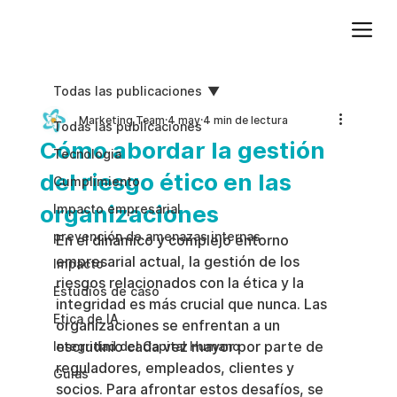
Agregue texto de párrafo. Haga clic en “Editar texto” para actualizar la fuente, el tamaño y más. Para cambiar y reutilizar temas de texto, vaya a Estilos del sitio.
Todas las publicaciones
Marketing Team
4 may
4 min de lectura
Todas las publicaciones
Cómo abordar la gestión
Tecnologia
del riesgo ético en las
Cumplimiento
organizaciones
Impacto empresarial
prevención de amenazas internas
En el dinámico y complejo entorno 
empresarial actual, la gestión de los 
Impacto
riesgos relacionados con la ética y la 
Estudios de caso
integridad es más crucial que nunca. Las 
Etica de IA
organizaciones se enfrentan a un 
escrutinio cada vez mayor por parte de 
Integridad del Capital Humano
reguladores, empleados, clientes y 
Guias
socios. Para afrontar estos desafíos, se 