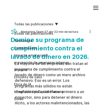
Agregue texto de párrafo. Haga clic en “Editar texto” para actualizar la fuente, el tamaño y más. Para cambiar y reutilizar temas de texto, vaya a Estilos del sitio.
Todas las publicaciones
Marketing Team
27 abr
22 min de lectura
Todas las publicaciones
Domine su programa de
Tecnologia
cumplimiento contra el
Cumplimiento
lavado de dinero en 2026.
Impacto empresarial
prevención de amenazas internas
La mayoría de las empresas aún tratan el 
programa de cumplimiento contra el 
Impacto
lavado de dinero como un mero archivo 
Estudios de caso
defensivo. Eso es un error. Los 
Etica de IA
programas más sólidos no están 
diseñados para satisfacer primero a un 
Integridad del Capital Humano
inspector, sino para detener el dinero 
Guias
ilícito, a los actores malintencionados, las 