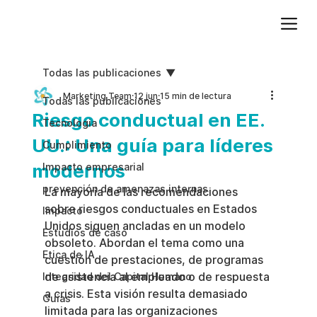
Agregue texto de párrafo. Haga clic en “Editar texto” para actualizar la fuente, el tamaño y más. Para cambiar y reutilizar temas de texto, vaya a Estilos del sitio.
Todas las publicaciones
Marketing Team
12 jun
15 min de lectura
Todas las publicaciones
Riesgo conductual en EE.
Tecnologia
UU.: Una guía para líderes
Cumplimiento
modernos
Impacto empresarial
prevención de amenazas internas
La mayoría de las recomendaciones 
sobre riesgos conductuales en Estados 
Impacto
Unidos siguen ancladas en un modelo 
Estudios de caso
obsoleto. Abordan el tema como una 
Etica de IA
cuestión de prestaciones, de programas 
de asistencia al empleado o de respuesta 
Integridad del Capital Humano
a crisis. Esta visión resulta demasiado 
Guias
limitada para las organizaciones 