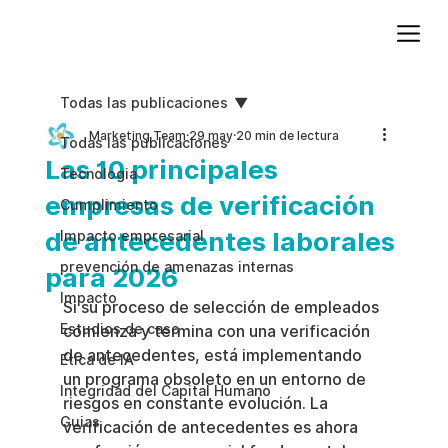
Agregue texto de párrafo. Haga clic en “Editar texto” para actualizar la fuente, el tamaño y más. Para cambiar y reutilizar temas de texto, vaya a Estilos del sitio.
Todas las publicaciones
Marketing Team
29 may
20 min de lectura
Todas las publicaciones
Las 10 principales
Tecnologia
empresas de verificación
Cumplimiento
de antecedentes laborales
Impacto empresarial
prevención de amenazas internas
para 2026
Impacto
Si su proceso de selección de empleados 
Estudios de caso
comienza y termina con una verificación 
de antecedentes, está implementando 
Etica de IA
un programa obsoleto en un entorno de 
Integridad del Capital Humano
riesgos en constante evolución. La 
Guias
verificación de antecedentes es ahora 