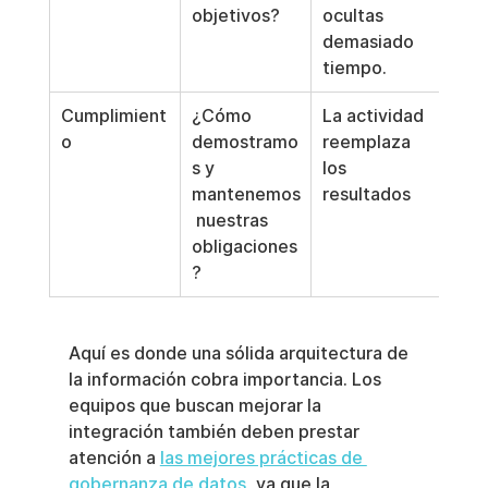
objetivos?
ocultas 
demasiado 
tiempo.
Cumplimient
¿Cómo 
La actividad 
o
demostramo
reemplaza 
s y 
los 
mantenemos
resultados
 nuestras 
obligaciones
?
Aquí es donde una sólida arquitectura de 
la información cobra importancia. Los 
equipos que buscan mejorar la 
integración también deben prestar 
atención a 
las mejores prácticas de 
gobernanza de datos,
 ya que la 