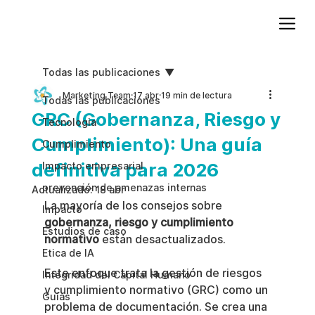
Agregue texto de párrafo. Haga clic en “Editar texto” para actualizar la fuente, el tamaño y más. Para cambiar y reutilizar temas de texto, vaya a Estilos del sitio.
Todas las publicaciones
Marketing Team
17 abr
19 min de lectura
Todas las publicaciones
GRC (Gobernanza, Riesgo y
Tecnologia
Cumplimiento): Una guía
Cumplimiento
definitiva para 2026
Impacto empresarial
prevención de amenazas internas
Actualizado:
18 abr
La mayoría de los consejos sobre 
Impacto
gobernanza, riesgo y cumplimiento 
Estudios de caso
normativo
 están desactualizados.
Etica de IA
Este enfoque trata la gestión de riesgos 
Integridad del Capital Humano
y cumplimiento normativo (GRC) como un 
Guias
problema de documentación. Se crea una 