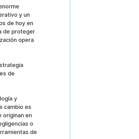
 enorme 
rativo y un 
os de hoy en 
ta de proteger 
ización opera 
trategia 
es de 
ogía y 
e cambio es 
 originan en 
egligencias o 
erramientas de 