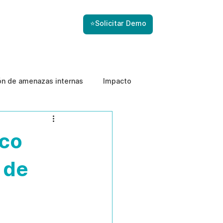
⭐Solicitar Demo
ón de amenazas internas
Impacto
rco
 de