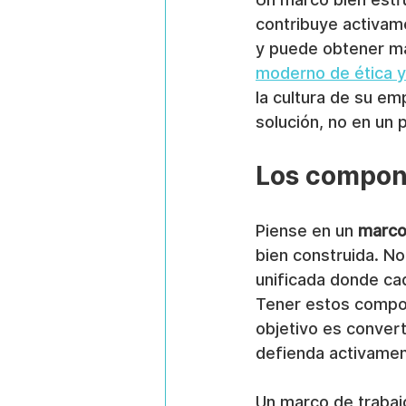
contribuye activame
y puede obtener má
moderno de ética y
la cultura de su e
solución, no en un 
Los compone
Piense en un 
marco
bien construida. No
unificada donde cad
Tener estos compon
objetivo es convert
defienda activamen
Un marco de trabaj