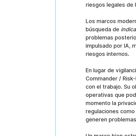
riesgos legales de 
Los marcos moderno
búsqueda de 
indic
problemas posterio
impulsado por IA, m
riesgos internos.
En lugar de vigilan
Commander / Risk-H
con el trabajo. Su 
operativas que podr
momento la privac
regulaciones como 
generen problemas 
Un marco bien estr