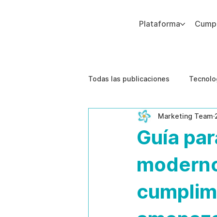
Plataforma
Cumpl
Agregue texto de párrafo. Haga clic en “Editar texto” para actualizar la fuente, el tamaño y más. Para cambiar y reutilizar temas de texto, vaya a Estilos del sitio.
Todas las publicaciones
Tecnolo
Marketing Team
Estudios de caso
Etica de 
Guía par
moderno
cumplim