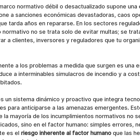
marco normativo débil o desactualizado supone una
one a sanciones económicas devastadoras, caos ope
que tarda años en repararse. En los sectores regulad
o normativo no se trata solo de evitar multas; se tra
r a clientes, inversores y reguladores que tu organ
ente a los problemas a medida que surgen es una es
uce a interminables simulacros de incendio y a cost
rbitados.
s un sistema dinámico y proactivo que integra tecnol
tes para anticiparse a las amenazas emergentes. Est
 la mayoría de los incumplimientos normativos no se
icados, sino en el factor humano: simples errores, n
te es el 
riesgo inherente al factor humano
 que las h