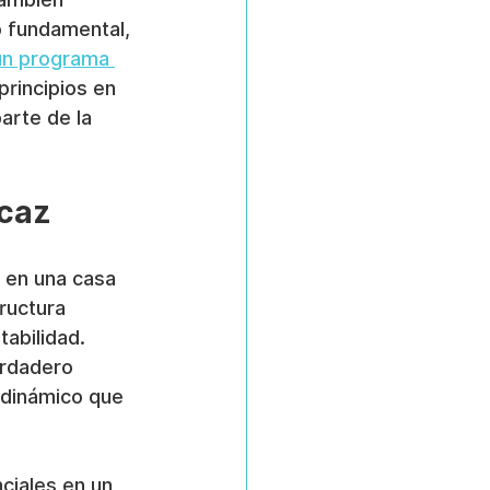
o fundamental, 
un programa 
principios en 
arte de la 
icaz
 en una casa 
ructura 
abilidad. 
rdadero 
o dinámico que 
iales en un 