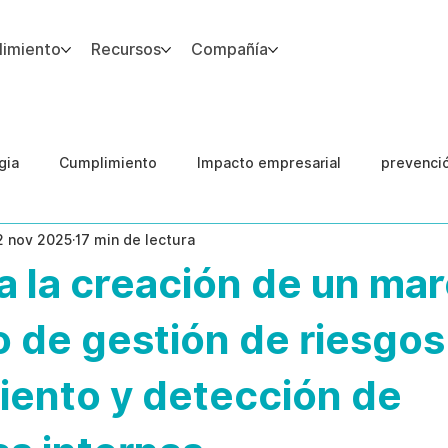
imiento
Recursos
Compañía
gia
Cumplimiento
Impacto empresarial
prevenci
2 nov 2025
17 min de lectura
IA
Integridad del Capital Humano
Guias
a la creación de un ma
 de gestión de riesgos
iento y detección de