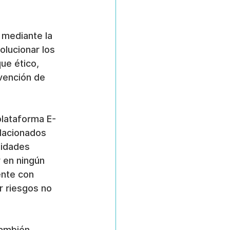
 mediante la 
olucionar los 
ue ético, 
vención de 
plataforma E-
lacionados 
vidades 
 en ningún 
nte con 
r riesgos no 
también 