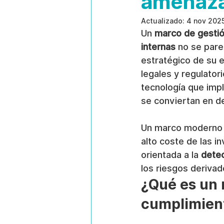
amenaza
Actualizado:
4 nov 202
Un 
marco de gestió
internas
 no se pare
estratégico de su 
legales y regulator
tecnología que impl
se conviertan en de
Un marco moderno s
alto coste de las in
orientada a la 
dete
los riesgos deriva
¿Qué es un 
cumplimient