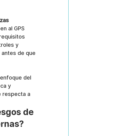
zas 
ien al GPS 
equisitos 
roles y 
s antes de que 
 enfoque del 
ca y 
e respecta a 
esgos de 
ernas?