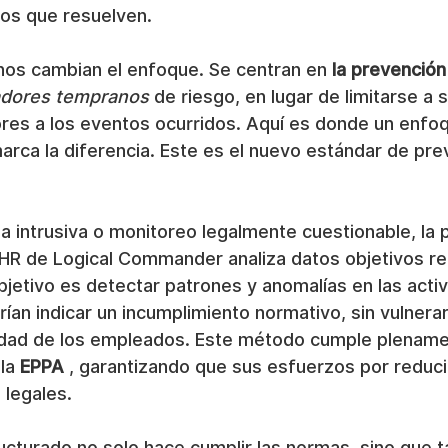
los que resuelven.
s cambian el enfoque. Se centran en 
la prevención
adores tempranos
 de riesgo, en lugar de limitarse a s
res a los eventos ocurridos. Aquí es donde un enfoq
arca la diferencia. Este es el nuevo estándar de pre
cia intrusiva o monitoreo legalmente cuestionable, la 
R de Logical Commander analiza datos objetivos re
objetivo es detectar patrones y anomalías en las acti
ían indicar un incumplimiento normativo, sin vulnerar
idad de los empleados. Este método cumple plename
la 
EPPA
 , garantizando que sus esfuerzos por reduci
legales.
ucturado no solo hace cumplir las normas, sino que 