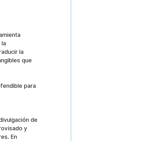
amienta 
la 
aducir la 
angibles que 
fendible para 
divulgación de 
rovisado y 
es. En 