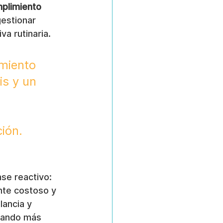
mplimiento
gestionar 
va rutinaria.
miento 
is y un 
ción.
se reactivo: 
nte costoso y 
lancia y 
erando más 