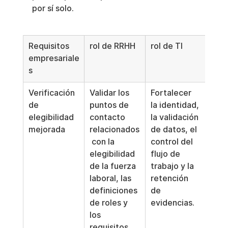
por sí solo.
Requisitos 
rol de RRHH
rol de TI
Func
empresariale
ope
s
Verificación 
Validar los 
Fortalecer 
Inco
de 
puntos de 
la identidad, 
pun
elegibilidad 
contacto 
la validación 
veri
mejorada
relacionados
de datos, el 
ante
 con la 
control del 
apro
elegibilidad 
flujo de 
el p
de la fuerza 
trabajo y la 
acti
laboral, las 
retención 
del 
definiciones 
de 
o el
de roles y 
evidencias.
del 
los 
requisitos 