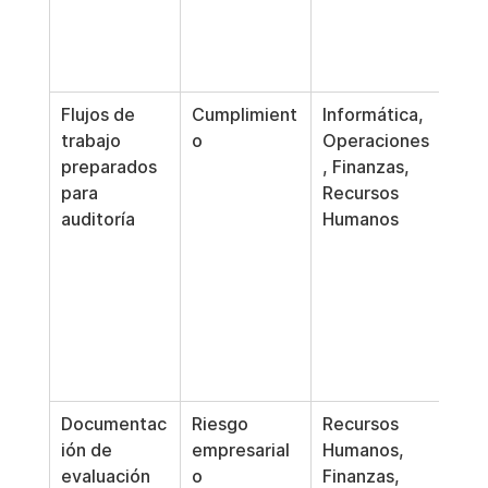
evid
ritm
revi
Flujos de 
Cumplimient
Informática, 
Cent
trabajo 
o
Operaciones
los 
preparados 
, Finanzas, 
que
para 
Recursos 
mues
auditoría
Humanos
ejec
del 
las 
exc
 y el
de 
corr
Documentac
Riesgo 
Recursos 
Clas
ión de 
empresarial 
Humanos, 
las 
evaluación 
o 
Finanzas, 
vuln