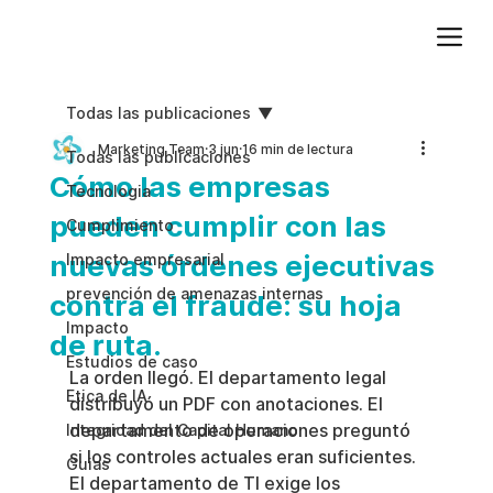
Agregue texto de párrafo. Haga clic en “Editar texto” para actualizar la fuente, el tamaño y más. Para cambiar y reutilizar temas de texto, vaya a Estilos del sitio.
Todas las publicaciones
Marketing Team
3 jun
16 min de lectura
Todas las publicaciones
Cómo las empresas
Tecnologia
pueden cumplir con las
Cumplimiento
nuevas órdenes ejecutivas
Impacto empresarial
prevención de amenazas internas
contra el fraude: su hoja
Impacto
de ruta.
Estudios de caso
La orden llegó. El departamento legal 
Etica de IA
distribuyó un PDF con anotaciones. El 
departamento de operaciones preguntó 
Integridad del Capital Humano
si los controles actuales eran suficientes. 
Guias
El departamento de TI exige los 