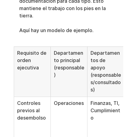
documentación para cada tipo. Esto 
mantiene el trabajo con los pies en la 
tierra.
Aquí hay un modelo de ejemplo.
Requisito de 
Departamen
Departamen
Tare
orden 
to principal 
tos de 
que 
ejecutiva
(responsable
apoyo 
pued
)
(responsable
a c
s/consultado
s)
Controles 
Operaciones
Finanzas, TI, 
Inse
previos al 
Cumplimient
cont
desembolso
o
de 
apr
ante