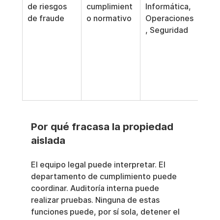
de riesgos 
cumplimient
Informática, 
des 
de fraude
o normativo
Operaciones
proc
, Seguridad
doc
los 
cont
prev
a ni
tran
Por qué fracasa la propiedad 
aislada
El equipo legal puede interpretar. El 
departamento de cumplimiento puede 
coordinar. Auditoría interna puede 
realizar pruebas. Ninguna de estas 
funciones puede, por sí sola, detener el 