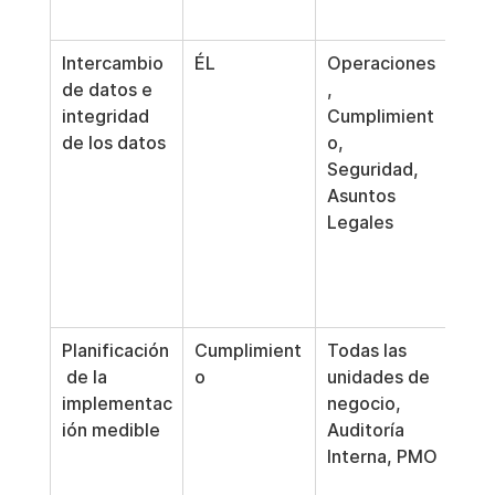
rete
Intercambio 
ÉL
Operaciones
Esta
de datos e 
, 
las 
integridad 
Cumplimient
de d
de los datos
o, 
los 
Seguridad, 
cont
Asuntos 
de a
Legales
las 
vali
las 
de r
Planificación
Cumplimient
Todas las 
Conv
 de la 
o
unidades de 
man
implementac
negocio, 
en 
ión medible
Auditoría 
prop
Interna, PMO
 hito
pun