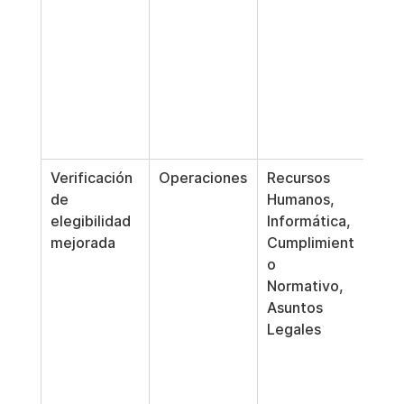
pago
acti
del 
o la 
libe
del 
bene
Verificación 
Operaciones
Recursos 
Defi
de 
Humanos, 
pas
elegibilidad 
Informática, 
veri
mejorada
Cumplimient
los 
o 
nece
Normativo, 
los 
Asuntos 
des
Legales
ante
esc
o y 
regl