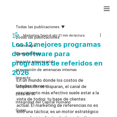
Agregue texto de párrafo. Haga clic en “Editar texto” para actualizar la fuente, el tamaño y más. Para cambiar y reutilizar temas de texto, vaya a Estilos del sitio.
Todas las publicaciones
Marketing Team
6 abr
21 min de lectura
Todas las publicaciones
Los 12 mejores programas
Tecnologia
de software para
Cumplimiento
programas de referidos en
Impacto empresarial
prevención de amenazas internas
2026
Impacto
En un mundo donde los costos de 
Estudios de caso
adquisición se disparan, el canal de 
crecimiento más efectivo suele estar a la 
Etica de IA
vista de todos: tu base de clientes 
Integridad del Capital Humano
actual. El marketing de referencias no es 
Guias
solo una táctica; es un motor estratégico 