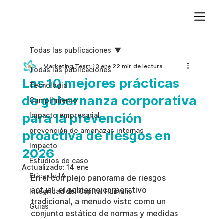
Agregue texto de párrafo. Haga clic en “Editar texto” para actualizar la fuente, el tamaño y más. Para cambiar y reutilizar temas de texto, vaya a Estilos del sitio.
Todas las publicaciones
Marketing Team
13 ene
22 min de lectura
Todas las publicaciones
Las 10 mejores prácticas
Tecnologia
de gobernanza corporativa
Cumplimiento
para la prevención
Impacto empresarial
prevención de amenazas internas
proactiva de riesgos en
Impacto
2026
Estudios de caso
Actualizado:
14 ene
Etica de IA
En el complejo panorama de riesgos 
actual, el gobierno corporativo 
Integridad del Capital Humano
tradicional, a menudo visto como un 
Guias
conjunto estático de normas y medidas 