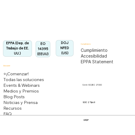
Totalmente alineado con la Regulación EPPA
Alineado:
DOJ
EPPA (Dep. de
EO
Cumplimiento
NFED
Trabajo de EE.
14395
Cumplimiento
(US)
UU.)
(EEUU)
Accesibilidad
EPPA Statement
Descubrir
⭐¡Comenzar!
Todas las soluciones
Events & Webinars
Serie ISO/IEC 27000
Medios y Premios
Blog Posts
Noticias y Prensa
SOC 2 Tipo II
Recursos
FAQ
GRDP