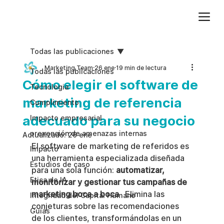
Agregue texto de párrafo. Haga clic en “Editar texto” para actualizar la fuente, el tamaño y más. Para cambiar y reutilizar temas de texto, vaya a Estilos del sitio.
Todas las publicaciones
Marketing Team
26 ene
19 min de lectura
Todas las publicaciones
Cómo elegir el software de
Tecnologia
marketing de referencia
Cumplimiento
adecuado para su negocio
Impacto empresarial
prevención de amenazas internas
Actualizado:
26 ene
El software de marketing de referidos es 
Impacto
una herramienta especializada diseñada 
Estudios de caso
para una sola función: 
automatizar, 
Etica de IA
monitorizar y gestionar tus campañas de 
marketing boca a boca
 . Elimina las 
Integridad del Capital Humano
conjeturas sobre las recomendaciones 
Guias
de los clientes, transformándolas en un 