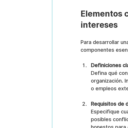
Elementos cl
intereses
Para desarrollar un
componentes esenc
Definiciones cl
Defina qué cons
organización. I
o empleos exte
Requisitos de d
Especifique cu
posibles confl
honestos para 