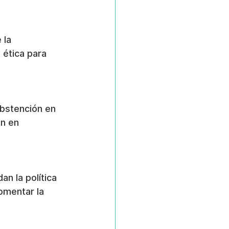
 la 
ética para 
abstención en 
n en 
n la política 
omentar la 