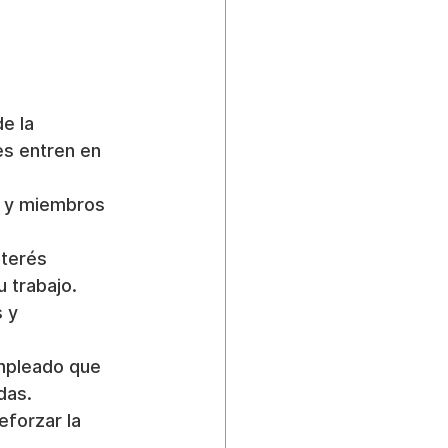
e la 
es entren en 
s y miembros 
terés 
u trabajo.
 y 
empleado que 
das.
eforzar la 