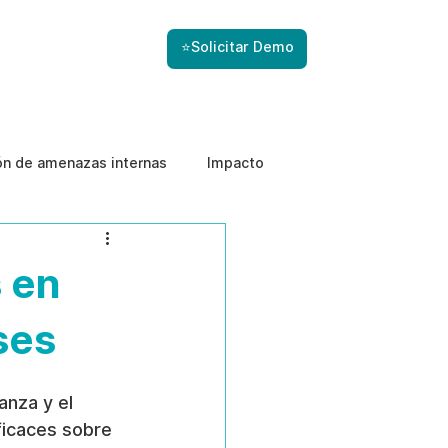
⭐Solicitar Demo
ón de amenazas internas
Impacto
s en
ses
anza y el 
ficaces sobre 