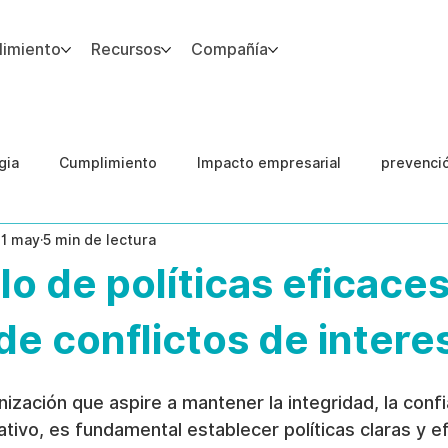
imiento
Recursos
Compañía
gia
Cumplimiento
Impacto empresarial
prevenci
11 may
5 min de lectura
IA
Integridad del Capital Humano
Guias
lo de políticas eficace
de conflictos de intere
nización que aspire a mantener la integridad, la confi
ivo, es fundamental establecer políticas claras y e