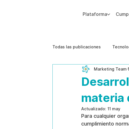
Plataforma
Cumpl
Agregue texto de párrafo. Haga clic en “Editar texto” para actualizar la fuente, el tamaño y más. Para cambiar y reutilizar temas de texto, vaya a Estilos del sitio.
Todas las publicaciones
Tecnolo
Marketing Team
Estudios de caso
Etica de 
Desarrol
materia 
Actualizado:
11 may
Para cualquier orga
cumplimiento normat