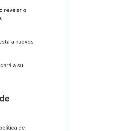
o revelar o 
o.
uesta a nuevos 
udará a su 
de 
olítica de 