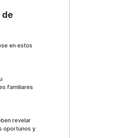
 de 
rese en estos 
u 
es familiares 
ben revelar 
s oportunos y 