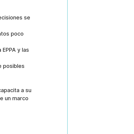
ecisiones se 
ntos poco 
 EPPA y las 
e posibles 
capacita a su 
te un marco 