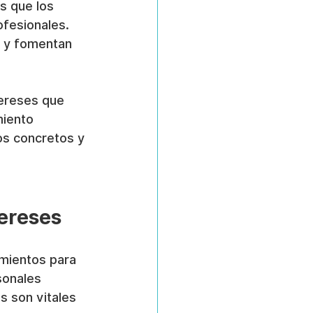
s que los 
ofesionales. 
n y fomentan 
tereses que 
miento 
s concretos y 
tereses
imientos para 
sonales 
s son vitales 