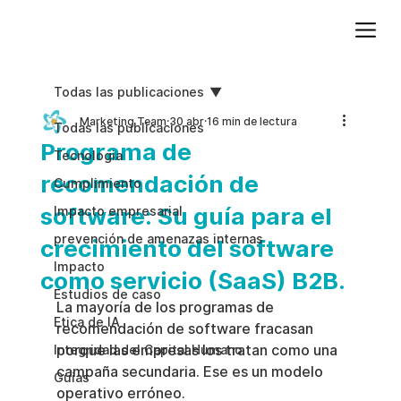
Agregue texto de párrafo. Haga clic en “Editar texto” para actualizar la fuente, el tamaño y más. Para cambiar y reutilizar temas de texto, vaya a Estilos del sitio.
Todas las publicaciones
Marketing Team
30 abr
16 min de lectura
Todas las publicaciones
Programa de
Tecnologia
recomendación de
Cumplimiento
software: Su guía para el
Impacto empresarial
prevención de amenazas internas
crecimiento del software
Impacto
como servicio (SaaS) B2B.
Estudios de caso
La mayoría de los programas de 
Etica de IA
recomendación de software fracasan 
porque las empresas los tratan como una 
Integridad del Capital Humano
campaña secundaria. Ese es un modelo 
Guias
operativo erróneo.