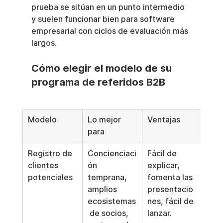
prueba se sitúan en un punto intermedio 
y suelen funcionar bien para software 
empresarial con ciclos de evaluación más 
largos.
Cómo elegir el modelo de su 
programa de referidos B2B
Modelo
Lo mejor 
Ventajas
Des
para
Registro de 
Concienciaci
Fácil de 
Men
clientes 
ón 
explicar, 
cali
potenciales
temprana, 
fomenta las 
los 
amplios 
presentacio
la 
ecosistemas
nes, fácil de 
cual
 de socios, 
lanzar.
es d