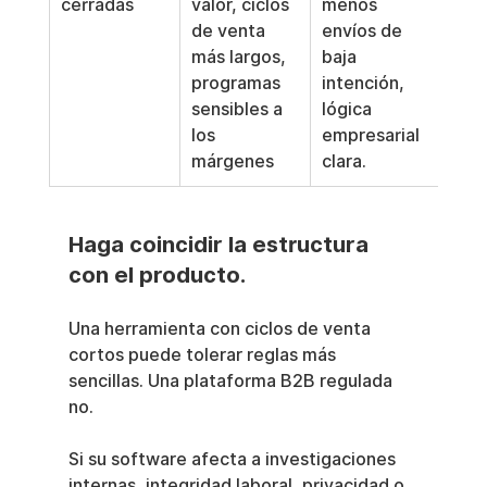
cerradas
valor, ciclos 
menos 
pare
de venta 
envíos de 
may
más largos, 
baja 
seg
programas 
intención, 
y re
sensibles a 
lógica 
con
los 
empresarial 
s má
márgenes
clara.
estr
Haga coincidir la estructura 
con el producto.
Una herramienta con ciclos de venta 
cortos puede tolerar reglas más 
sencillas. Una plataforma B2B regulada 
no.
Si su software afecta a investigaciones 
internas, integridad laboral, privacidad o 