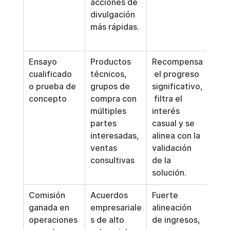
acciones de 
más
divulgación 
disp
más rápidas.
sobr
vali
Ensayo 
Productos 
Recompensa
Req
cualificado 
técnicos, 
 el progreso 
defi
o prueba de 
grupos de 
significativo,
prec
concepto
compra con 
 filtra el 
una
múltiples 
interés 
coo
partes 
casual y se 
 ope
interesadas, 
alinea con la 
ventas 
validación 
consultivas
de la 
solución.
Comisión 
Acuerdos 
Fuerte 
Men
ganada en 
empresariale
alineación 
grat
operaciones 
s de alto 
de ingresos, 
 de l