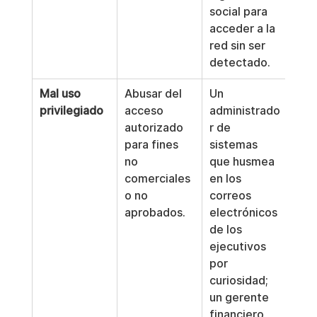
social para 
acceder a la 
red sin ser 
detectado.
Mal uso 
Abusar del 
Un 
privilegiado
acceso 
administrado
autorizado 
r de 
para fines 
sistemas 
no 
que husmea 
comerciales 
en los 
o no 
correos 
aprobados.
electrónicos 
de los 
ejecutivos 
por 
curiosidad; 
un gerente 
financiero 