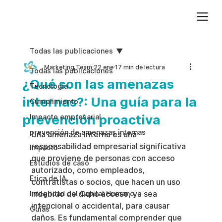
Agregue texto de párrafo. Haga clic en “Editar texto” para actualizar la fuente, el tamaño y más. Para cambiar y reutilizar temas de texto, vaya a Estilos del sitio.
Todas las publicaciones
Marketing Team
22 ene
17 min de lectura
Todas las publicaciones
¿Qué son las amenazas
Tecnologia
internas?: Una guía para la
Cumplimiento
prevención proactiva
Impacto empresarial
prevención de amenazas internas
Una amenaza interna es una 
responsabilidad empresarial significativa 
Impacto
que proviene de personas con acceso 
Estudios de caso
autorizado, como empleados, 
Etica de IA
contratistas o socios, que hacen un uso 
indebido de dicho acceso, ya sea 
Integridad del Capital Humano
intencional o accidental, para causar 
Guias
daños. Es fundamental comprender que 