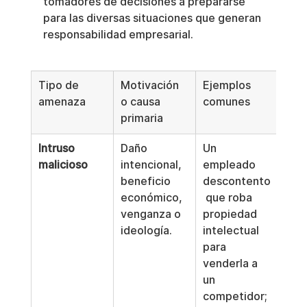
tomadores de decisiones a prepararse 
para las diversas situaciones que generan 
responsabilidad empresarial.
Tipo de 
Motivación 
Ejemplos 
amenaza
o causa 
comunes
primaria
Intruso 
Daño 
Un 
malicioso
intencional, 
empleado 
beneficio 
descontento
económico, 
 que roba 
venganza o 
propiedad 
ideología.
intelectual 
para 
venderla a 
un 
competidor; 