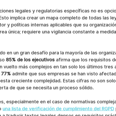
iones legales y regulatorias específicas no es opcion
Esto implica crear un mapa completo de todas las ley
or y políticas internas aplicables que su organizació
rea única; requiere una vigilancia constante a medid
do en un gran desafío para la mayoría de las organiz
so 
85% de los ejecutivos
 afirma que los requisitos d
n vuelto más complejos en tan solo los últimos tres
l 77%
 admite que sus empresas se han visto afectad
sta creciente complejidad. Estas cifras no son solo 
erta de que se necesita un proceso sólido.
lles, especialmente en el caso de normativas complejas
o 
una lista de verificación de cumplimiento del RGPD
a traducir textos legales densos en requisitos práct