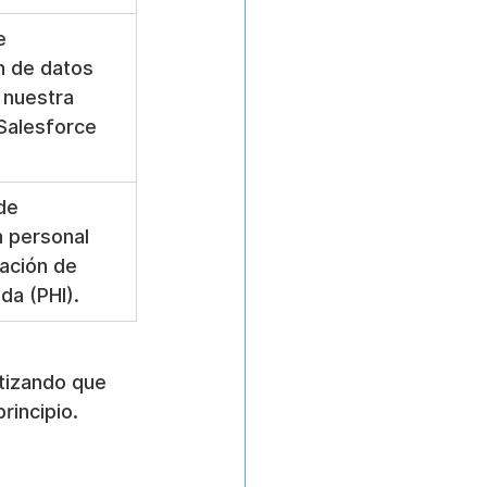
e 
n de datos 
 nuestra 
 Salesforce 
de 
n personal 
mación de 
da (PHI).
ntizando que 
rincipio.