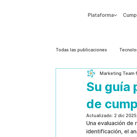
Plataforma
Cumpl
Agregue texto de párrafo. Haga clic en “Editar texto” para actualizar la fuente, el tamaño y más. Para cambiar y reutilizar temas de texto, vaya a Estilos del sitio.
Todas las publicaciones
Tecnolo
Marketing Team
Estudios de caso
Etica de 
Su guía 
de cump
Actualizado:
2 dic 2025
Una evaluación de 
identificación, el a