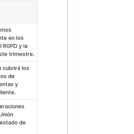
emos 
te en los 
l RGPD y la 
te trimestre.
 cubrirá los 
os de 
entas y 
liente.
eraciones 
Unión 
 estado de 