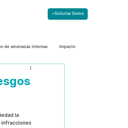
⭐Solicitar Demo
ón de amenazas internas
Impacto
iesgos
edad la 
s infracciones 