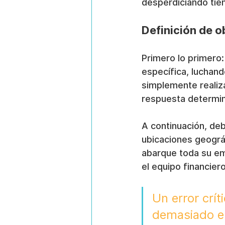
desperdiciando tiem
Definición de o
Primero lo primero:
específica, luchan
simplemente realiz
respuesta determina
A continuación, deb
ubicaciones geográ
abarque toda su em
el equipo financier
Un error crí
demasiado el