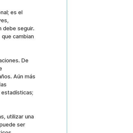
al; es el 
es, 
n debe seguir. 
a que cambian 
aciones. De 
e 
 años. Aún más 
as 
estadísticas; 
, utilizar una 
 puede ser 
icos.