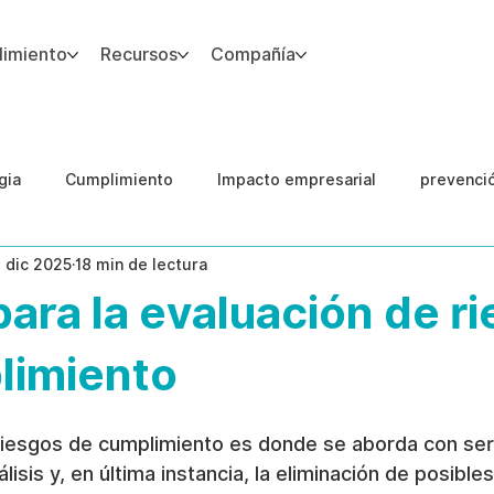
imiento
Recursos
Compañía
gia
Cumplimiento
Impacto empresarial
prevenci
1 dic 2025
18 min de lectura
IA
Integridad del Capital Humano
Guias
para la evaluación de r
limiento
riesgos de cumplimiento es donde se aborda con seri
nálisis y, en última instancia, la eliminación de posible