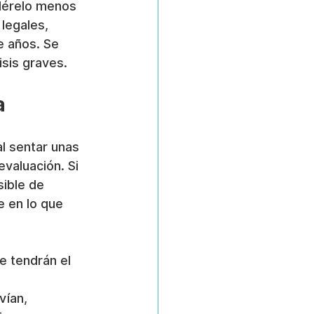
idérelo menos 
legales, 
e años. Se 
isis graves.
a
l sentar unas 
evaluación. Si 
ible de 
e en lo que 
e tendrán el 
vían, 