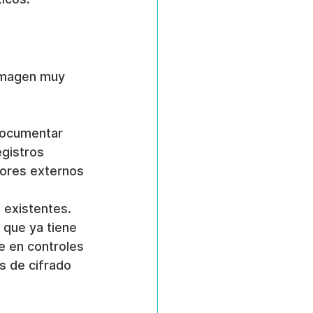
 imagen muy 
documentar 
gistros 
dores externos 
 existentes. 
 que ya tiene 
e en controles 
 de cifrado 