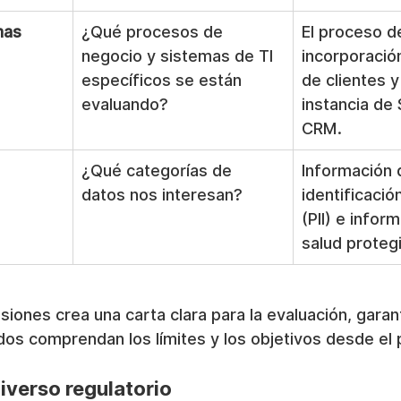
mas
¿Qué procesos de 
El proceso d
negocio y sistemas de TI 
incorporació
específicos se están 
de clientes y
evaluando?
instancia de
CRM.
¿Qué categorías de 
Información 
datos nos interesan?
identificació
(PII) e infor
salud protegi
siones crea una carta clara para la evaluación, gara
dos comprendan los límites y los objetivos desde el p
iverso regulatorio