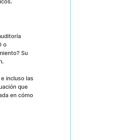
icos.
uditoría 
 o 
miento? Su 
n.
e incluso las 
uación que 
rada en cómo 