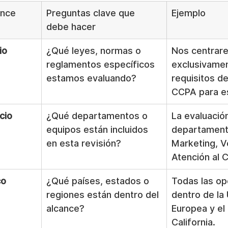
ance
Preguntas clave que 
Ejemplo
debe hacer
io
¿Qué leyes, normas o 
Nos centrar
reglamentos específicos 
exclusivamen
estamos evaluando?
requisitos de
CCPA para es
cio
¿Qué departamentos o 
La evaluación
equipos están incluidos 
departament
en esta revisión?
Marketing, V
Atención al C
co
¿Qué países, estados o 
Todas las op
regiones están dentro del 
dentro de la 
alcance?
Europea y el
California.