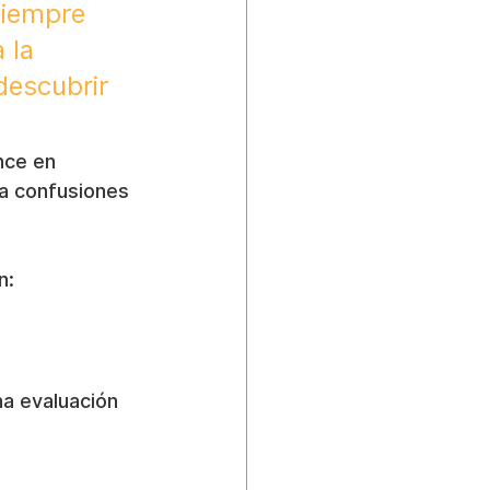
siempre 
 la 
descubrir 
nce en 
ta confusiones 
n:
na evaluación 