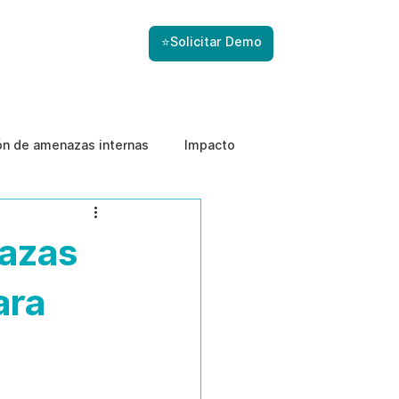
⭐Solicitar Demo
ón de amenazas internas
Impacto
nazas
ara