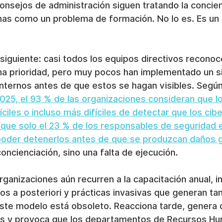
onsejos de administración siguen tratando la concie
nas como un problema de formación. No lo es. Es un 
 siguiente: casi todos los equipos directivos reconoc
una prioridad, pero muy pocos han implementado un 
nternos antes de que estos se hagan visibles. Según
025, el 93 % de las organizaciones consideran que l
íciles o incluso más difíciles de detectar que los cib
 que solo el 23 % de los responsables de seguridad 
poder detenerlos antes de que se produzcan daños 
concienciación, sino una falta de ejecución.
rganizaciones aún recurren a la capacitación anual, 
ios a posteriori y prácticas invasivas que generan ta
ste modelo está obsoleto. Reacciona tarde, genera 
os y provoca que los departamentos de Recursos Hu