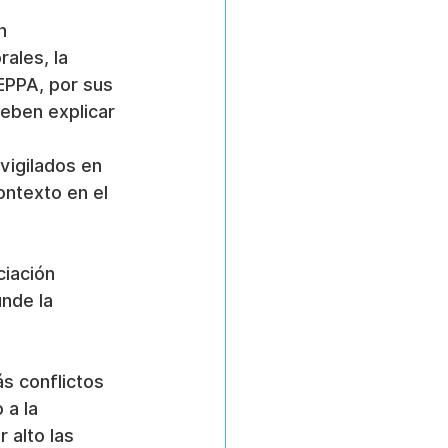
n 
ales, la 
(EPPA, por sus 
eben explicar 
vigilados en 
ntexto en el 
iación 
nde la 
s conflictos 
a la 
 alto las 