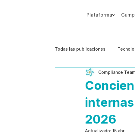
Plataforma
Cumpl
Agregue texto de párrafo. Haga clic en “Editar texto” para actualizar la fuente, el tamaño y más. Para cambiar y reutilizar temas de texto, vaya a Estilos del sitio.
Todas las publicaciones
Tecnolo
Compliance Tea
Estudios de caso
Etica de 
Concien
internas
2026
Actualizado:
15 abr