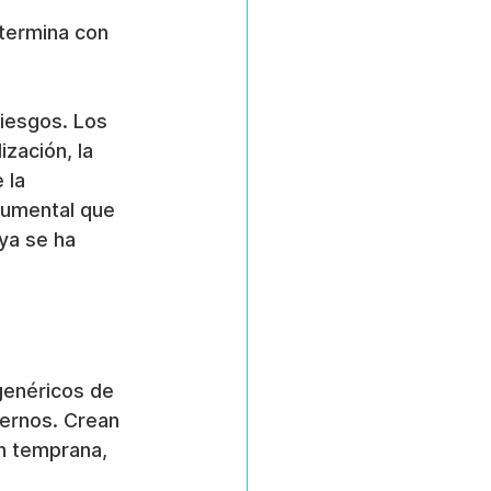
termina con 
riesgos. Los 
zación, la 
 la 
cumental que 
ya se ha 
genéricos de 
ternos. Crean 
n temprana, 