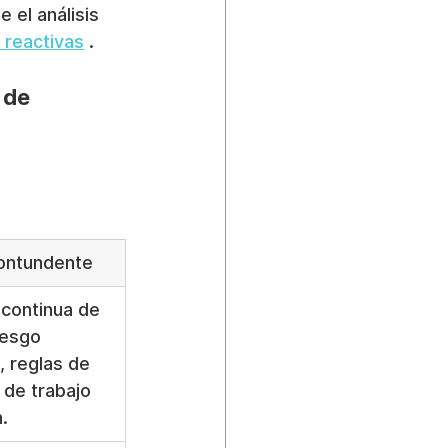
 el análisis 
 reactivas
 .
 de 
ontundente
 continua de 
iesgo 
, reglas de 
s de trabajo 
.