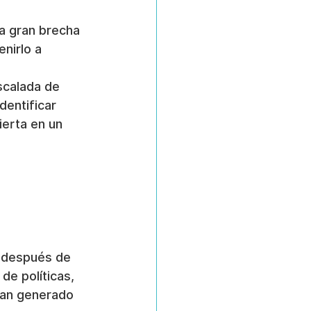
a gran brecha 
nirlo a 
 
scalada de 
dentificar 
erta en un 
o después de 
de políticas, 
yan generado 