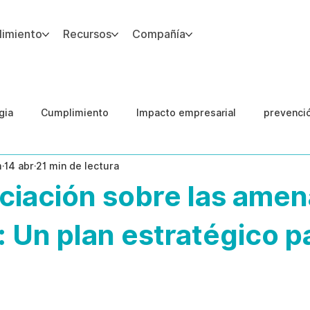
imiento
Recursos
Compañía
gia
Cumplimiento
Impacto empresarial
prevenci
m
14 abr
21 min de lectura
IA
Integridad del Capital Humano
Guias
ciación sobre las ame
: Un plan estratégico p