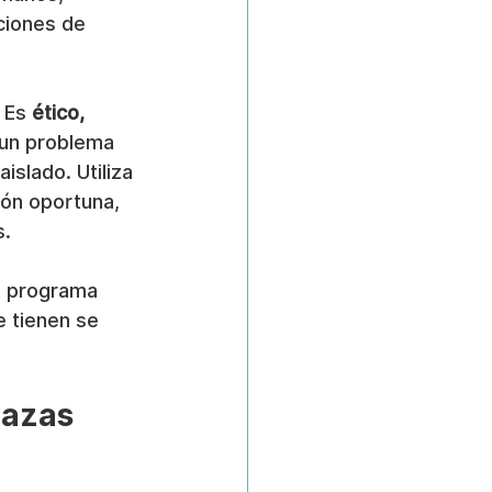
ciones de 
 Es 
ético, 
 un problema 
slado. Utiliza 
ión oportuna, 
s.
n programa 
 tienen se 
azas 