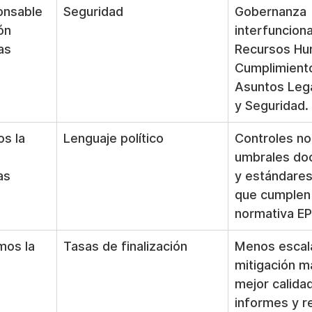
onsable 
Seguridad
Gobernanza 
ón 
interfunciona
as 
Recursos Hu
Cumplimiento
Asuntos Lega
y Seguridad.
s la 
Lenguaje político
Controles no 
umbrales do
as 
y estándares
que cumplen 
normativa E
os la 
Tasas de finalización
Menos escal
mitigación má
mejor calidad
informes y r