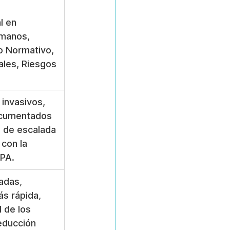
l en 
manos, 
 Normativo, 
les, Riesgos 
invasivos, 
cumentados 
 de escalada 
con la 
PPA.
adas, 
s rápida, 
 de los 
educción 