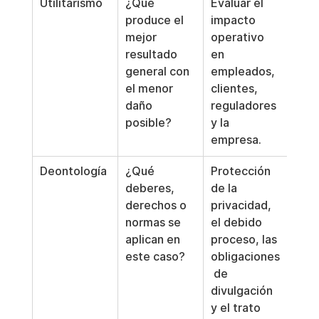
Utilitarismo
¿Qué 
Evaluar el 
produce el 
impacto 
mejor 
operativo 
resultado 
en 
general con 
empleados, 
el menor 
clientes, 
daño 
reguladores 
posible?
y la 
empresa.
Deontología
¿Qué 
Protección 
deberes, 
de la 
derechos o 
privacidad, 
normas se 
el debido 
aplican en 
proceso, las 
este caso?
obligaciones
 de 
divulgación 
y el trato 