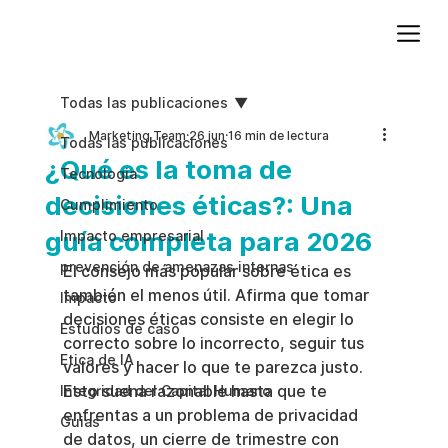
Agregue texto de párrafo. Haga clic en “Editar texto” para actualizar la fuente, el tamaño y más. Para cambiar y reutilizar temas de texto, vaya a Estilos del sitio.
Todas las publicaciones
Marketing Team
26 jun
16 min de lectura
Todas las publicaciones
¿Qué es la toma de
Tecnologia
decisiones éticas?: Una
Cumplimiento
guía completa para 2026
Impacto empresarial
prevención de amenazas internas
El consejo más popular sobre ética es 
también el menos útil. Afirma que tomar 
Impacto
decisiones éticas consiste en elegir lo 
Estudios de caso
correcto sobre lo incorrecto, seguir tus 
Etica de IA
valores y hacer lo que te parezca justo. 
Esto suena razonable hasta que te 
Integridad del Capital Humano
enfrentas a un problema de privacidad 
Guias
de datos, un cierre de trimestre con 