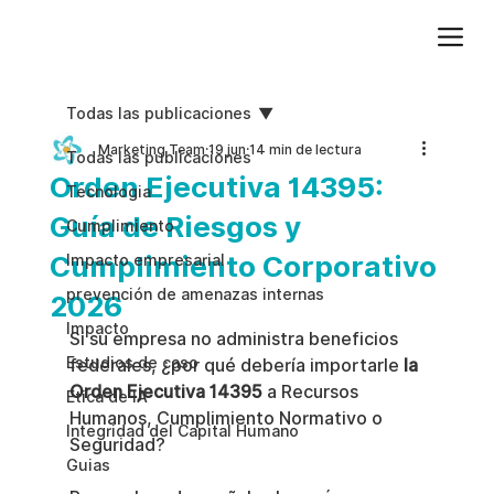
Agregue texto de párrafo. Haga clic en “Editar texto” para actualizar la fuente, el tamaño y más. Para cambiar y reutilizar temas de texto, vaya a Estilos del sitio.
Todas las publicaciones
Marketing Team
19 jun
14 min de lectura
Todas las publicaciones
Orden Ejecutiva 14395:
Tecnologia
Guía de Riesgos y
Cumplimiento
Cumplimiento Corporativo
Impacto empresarial
prevención de amenazas internas
2026
Impacto
Si su empresa no administra beneficios 
Estudios de caso
federales, ¿por qué debería importarle 
la 
Orden Ejecutiva 14395
 a Recursos 
Etica de IA
Humanos, Cumplimiento Normativo o 
Integridad del Capital Humano
Seguridad?
Guias