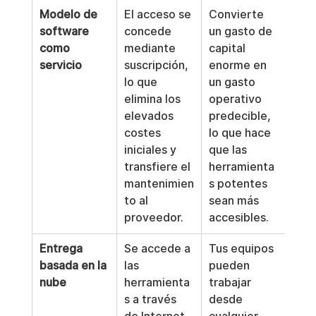
Modelo de 
El acceso se 
Convierte 
software 
concede 
un gasto de 
como 
mediante 
capital 
servicio
suscripción, 
enorme en 
lo que 
un gasto 
elimina los 
operativo 
elevados 
predecible, 
costes 
lo que hace 
iniciales y 
que las 
transfiere el 
herramienta
mantenimien
s potentes 
to al 
sean más 
proveedor.
accesibles.
Entrega 
Se accede a 
Tus equipos 
basada en la 
las 
pueden 
nube
herramienta
trabajar 
s a través 
desde 