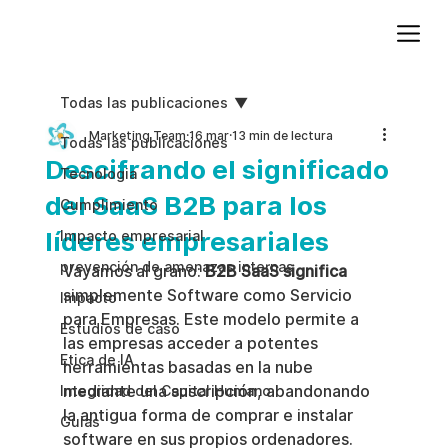
Agregue texto de párrafo. Haga clic en “Editar texto” para actualizar la fuente, el tamaño y más. Para cambiar y reutilizar temas de texto, vaya a Estilos del sitio.
Todas las publicaciones
Marketing Team
16 mar
13 min de lectura
Todas las publicaciones
Descifrando el significado
Tecnologia
del SaaS B2B para los
Cumplimiento
líderes empresariales
Impacto empresarial
prevención de amenazas internas
Vayamos al grano: 
B2B SaaS significa
simplemente Software como Servicio 
Impacto
para Empresas. Este modelo permite a 
Estudios de caso
las empresas acceder a potentes 
Etica de IA
herramientas basadas en la nube 
mediante una suscripción, abandonando 
Integridad del Capital Humano
la antigua forma de comprar e instalar 
Guias
software en sus propios ordenadores.