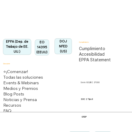
Totalmente alineado con la Regulación EPPA
Alineado:
DOJ
EPPA (Dep. de
EO
Cumplimiento
NFED
Trabajo de EE.
14395
Cumplimiento
(US)
UU.)
(EEUU)
Accesibilidad
EPPA Statement
Descubrir
⭐¡Comenzar!
Todas las soluciones
Events & Webinars
Serie ISO/IEC 27000
Medios y Premios
Blog Posts
Noticias y Prensa
SOC 2 Tipo II
Recursos
FAQ
GRDP