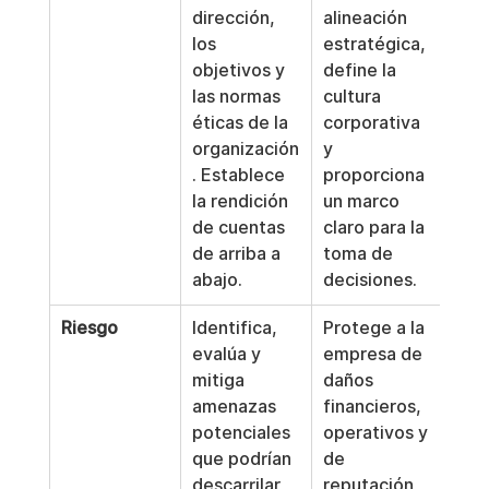
dirección, 
alineación 
los 
estratégica, 
objetivos y 
define la 
las normas 
cultura 
éticas de la 
corporativa 
organización
y 
. Establece 
proporciona 
la rendición 
un marco 
de cuentas 
claro para la 
de arriba a 
toma de 
abajo.
decisiones.
Riesgo
Identifica, 
Protege a la 
evalúa y 
empresa de 
mitiga 
daños 
amenazas 
financieros, 
potenciales 
operativos y 
que podrían 
de 
descarrilar 
reputación 