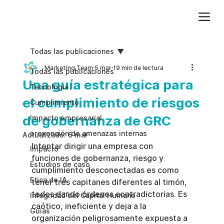
Agregue texto de párrafo. Haga clic en “Editar texto” para actualizar la fuente, el tamaño y más. Para cambiar y reutilizar temas de texto, vaya a Estilos del sitio.
Todas las publicaciones
Marketing Team
5 mar
19 min de lectura
Todas las publicaciones
Una guía estratégica para
Tecnologia
el cumplimiento de riesgos
Cumplimiento
de gobernanza de GRC
Impacto empresarial
prevención de amenazas internas
Actualizado:
6 mar
Intentar dirigir una empresa con 
Impacto
funciones de gobernanza, riesgo y 
Estudios de caso
cumplimiento desconectadas es como 
Etica de IA
tener tres capitanes diferentes al timón, 
todos dando órdenes contradictorias. Es 
Integridad del Capital Humano
caótico, ineficiente y deja a la 
Guias
organización peligrosamente expuesta a 