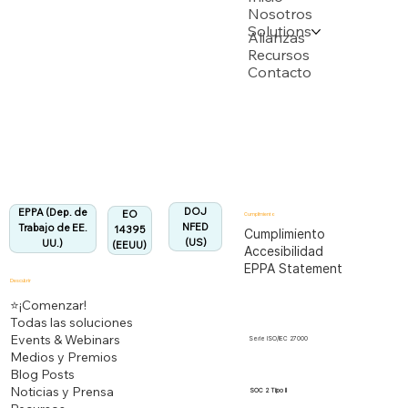
Nosotros
Solutions
Respaldado por múltiples solicitudes de patente de la USPTO
Alianzas
Recursos
Contacto
Departamento de Trabajo de EEUU
Totalmente alineado con la Regulación EPPA
Alineado:
DOJ
EPPA (Dep. de
EO
Cumplimiento
NFED
Trabajo de EE.
14395
Cumplimiento
(US)
UU.)
(EEUU)
Accesibilidad
EPPA Statement
Descubrir
⭐¡Comenzar!
Todas las soluciones
Events & Webinars
Serie ISO/IEC 27000
Medios y Premios
Blog Posts
Noticias y Prensa
SOC 2 Tipo II