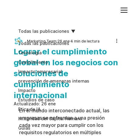
Agregue texto de párrafo. Haga clic en “Editar texto” para actualizar la fuente, el tamaño y más. Para cambiar y reutilizar temas de texto, vaya a Estilos del sitio.
Todas las publicaciones
Marketing Team
26 ene
4 min de lectura
Todas las publicaciones
Lograr el cumplimiento
Tecnologia
global en los negocios con
Cumplimiento
soluciones de
Impacto empresarial
prevención de amenazas internas
cumplimiento
Impacto
internacional
Estudios de caso
Actualizado:
26 ene
Etica de IA
En el mundo interconectado actual, las 
empresas se enfrentan a una presión 
Integridad del Capital Humano
cada vez mayor para cumplir con los 
Guias
requisitos regulatorios en múltiples 