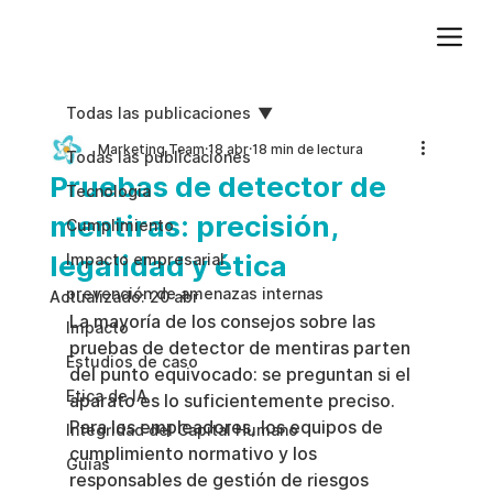
Agregue texto de párrafo. Haga clic en “Editar texto” para actualizar la fuente, el tamaño y más. Para cambiar y reutilizar temas de texto, vaya a Estilos del sitio.
Todas las publicaciones
Marketing Team
18 abr
18 min de lectura
Todas las publicaciones
Pruebas de detector de
Tecnologia
mentiras: precisión,
Cumplimiento
legalidad y ética
Impacto empresarial
prevención de amenazas internas
Actualizado:
20 abr
La mayoría de los consejos sobre las 
Impacto
pruebas de detector de mentiras parten 
Estudios de caso
del punto equivocado: se preguntan si el 
Etica de IA
aparato es lo suficientemente preciso. 
Para los empleadores, los equipos de 
Integridad del Capital Humano
cumplimiento normativo y los 
Guias
responsables de gestión de riesgos 