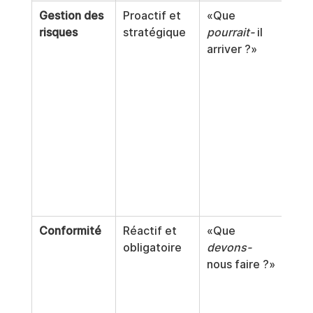
Gestion des 
Proactif et 
«Que 
Mod
risques
stratégique
pourrait-
 il 
 des
arriver ?»
men
prév
fina
anal
scén
iden
n de
faib
opé
les.
Conformité
Réactif et 
«Que 
Res
obligatoire
devons-
rég
nous faire ?»
ons,
inte
gest