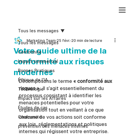
Ajoutez du texte. Cliquez sur « Modifier le texte » pour mettre à jour la police, la taille et plus encore. Pour modifier et réutiliser les thèmes de texte, accédez à Styles du site.
Tous les messages
Marketing Team
25 févr.
20 min de lecture
Tous les messages
Votre guide ultime de la
Conformite
conformité aux risques
Impact commercial
modernes
Bonnes Pratiques
Éthique de l’IA
Décomposons le terme 
« conformité aux 
risques »
 . Il s’agit essentiellement du 
Technologie
processus consistant à identifier les 
Impact sur les Affaires
menaces potentielles pour votre 
Études de cas
organisation tout en veillant à ce que 
chacune de vos actions soit conforme 
Conformité
aux lois, réglementations et politiques 
prévention des menaces internes
internes qui régissent votre entreprise.