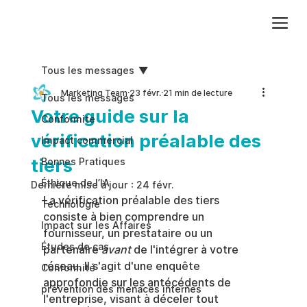
Ajoutez du texte. Cliquez sur « Modifier le texte » pour mettre à jour la police, la taille et plus encore. Pour modifier et réutiliser les thèmes de texte, accédez à Styles du site.
Tous les messages
Marketing Team
23 févr.
21 min de lecture
Tous les messages
Votre guide sur la
Conformite
vérification préalable des
Impact commercial
tiers
Bonnes Pratiques
Éthique de l’IA
Dernière mise à jour :
24 févr.
La vérification préalable des tiers 
Technologie
consiste à bien comprendre un 
Impact sur les Affaires
fournisseur, un prestataire ou un 
Études de cas
partenaire 
avant
 de l'intégrer à votre 
réseau. Il s'agit d'une enquête 
Conformité
approfondie sur les antécédents de 
prévention des menaces internes
l'entreprise, visant à déceler tout 