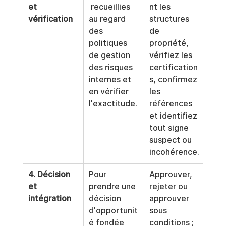
et 
 recueillies 
nt les 
vérification
au regard 
structures 
des 
de 
politiques 
propriété, 
de gestion 
vérifiez les 
des risques 
certification
internes et 
s, confirmez 
en vérifier 
les 
l'exactitude.
références 
et identifiez 
tout signe 
suspect ou 
incohérence.
4. Décision 
Pour 
Approuver, 
et 
prendre une 
rejeter ou 
intégration
décision 
approuver 
d'opportunit
sous 
é fondée 
conditions ; 