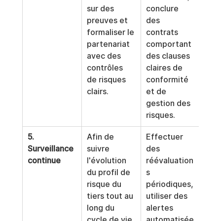
sur des 
conclure 
preuves et 
des 
formaliser le 
contrats 
partenariat 
comportant 
avec des 
des clauses 
contrôles 
claires de 
de risques 
conformité 
clairs.
et de 
gestion des 
risques.
5. 
Afin de 
Effectuer 
Surveillance 
suivre 
des 
continue
l'évolution 
réévaluation
du profil de 
s 
risque du 
périodiques, 
tiers tout au 
utiliser des 
long du 
alertes 
cycle de vie 
automatisée