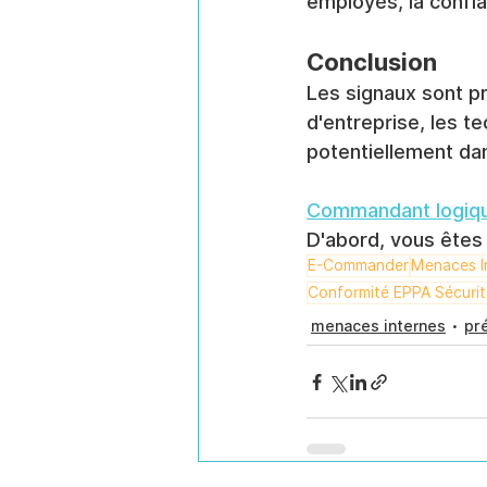
employés, la confia
Conclusion
Les signaux sont pr
d'entreprise, les t
potentiellement da
Commandant logiq
D'abord, vous êtes
E-Commander
Menaces I
Conformité EPPA Sécurit
menaces internes
pr