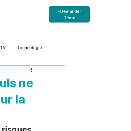
⭐Demander
Démo
’IA
Technologie
nes
menaces internes
uls ne
ur la
 risques 