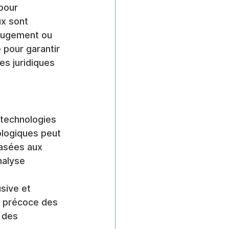
pour 
x sont 
jugement ou 
pour garantir 
es juridiques 
technologies 
ologiques peut 
basées aux 
nalyse 
sive et 
é précoce des 
 des 