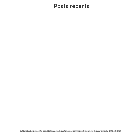
Posts récents
Guide de conformité en
matière de gestion des
risques d'entreprise
La conformité en gestion des
Solutions SaaS basées sur l'IA pour l'intelligence des risques humains, la gouvernance, la gestion des risques d'entreprise (ERM) et la GRC.