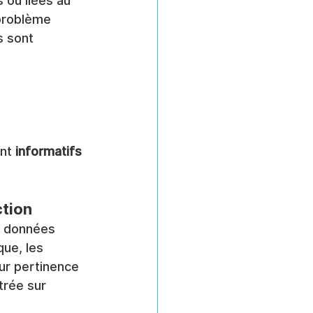
 ou liées au 
 problème 
s sont 
nt 
informatifs 
ction
s données 
ue, les 
ur pertinence 
trée sur 