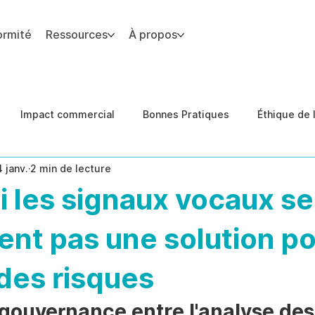
ormité
Ressources
À propos
 du site.
Impact commercial
Bonnes Pratiques
Éthique de l
4 janv.
2 min de lecture
des de cas
Conformité
prévention des menaces inter
 les signaux vocaux se
ent pas une solution po
des risques
 gouvernance entre l'analyse des