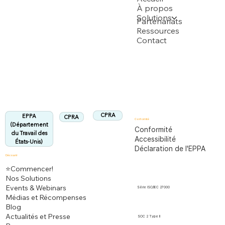
À propos
Solutions
Soutenu par plusieurs demandes de brevet USPTO
Partenariats
Ressources
Contact
Département du Travail des États-Unis
Entièrement conforme à la réglementation
EPPA
Aligné :
CPRA
EPPA
CPRA
Conformité
(Département
Conformité
du Travail des
Accessibilité
États-Unis)
Déclaration de l'EPPA
Découvrir
⭐Commencer!
Nos Solutions
Events & Webinars
Série ISO/IEC 27000
Médias et Récompenses
Blog
Actualités et Presse
SOC 2 Type II