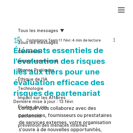
Ajoutez du texte. Cliquez sur « Modifier le texte » pour mettre à jour la police, la taille et plus encore. Pour modifier et réutiliser les thèmes de texte, accédez à Styles du site.
Tous les messages
Compliance Team
11 févr.
4 min de lecture
Tous les messages
Éléments essentiels de
Conformite
l'évaluation des risques
Impact commercial
liés aux tiers pour une
Bonnes Pratiques
Éthique de l’IA
évaluation efficace des
Technologie
risques de partenariat
Impact sur les Affaires
Dernière mise à jour :
13 févr.
Études de cas
Lorsque vous collaborez avec des 
partenaires, fournisseurs ou prestataires 
Conformité
de services externes, votre organisation 
prévention des menaces internes
s'ouvre à de nouvelles opportunités, 