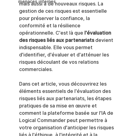
menaces internes
mais aussi à de nouveaux risques. La 
gestion de ces risques est essentielle 
pour préserver la confiance, la 
conformité et la résilience 
opérationnelle. C'est là que 
l'évaluation 
des risques liés aux partenariats
 devient 
indispensable. Elle vous permet 
d'identifier, d'évaluer et d'atténuer les 
risques découlant de vos relations 
commerciales.
Dans cet article, vous découvrirez les 
éléments essentiels de l'évaluation des 
risques liés aux partenariats, les étapes 
pratiques de sa mise en œuvre et 
comment la plateforme basée sur l'IA de 
Logical Commander peut permettre à 
votre organisation d'anticiper les risques 
liés à l'éthique, à l'intégrité et à la 