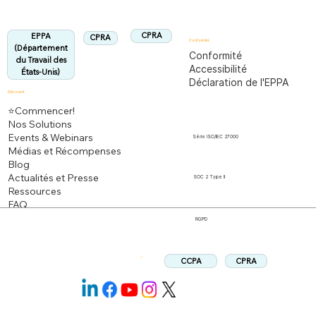
Aligné :
CPRA
EPPA
CPRA
Conformité
(Département
Conformité
du Travail des
Accessibilité
États-Unis)
Déclaration de l'EPPA
Découvrir
⭐Commencer!
Nos Solutions
Events & Webinars
Série ISO/IEC 27000
Médias et Récompenses
Blog
Actualités et Presse
SOC 2 Type II
Ressources
FAQ
RGPD
CPRA
CCPA
Suivez: