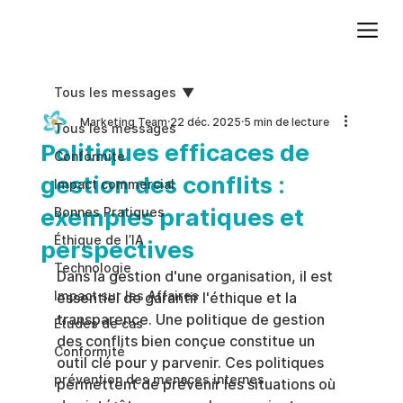
Ajoutez du texte. Cliquez sur « Modifier le texte » pour mettre à jour la police, la taille et plus encore. Pour modifier et réutiliser les thèmes de texte, accédez à Styles du site.
Tous les messages
Marketing Team
22 déc. 2025
5 min de lecture
Tous les messages
Politiques efficaces de
Conformite
gestion des conflits :
Impact commercial
exemples pratiques et
Bonnes Pratiques
Éthique de l’IA
perspectives
Technologie
Dans la gestion d'une organisation, il est 
Impact sur les Affaires
essentiel de garantir l'éthique et la 
transparence. Une politique de gestion 
Études de cas
des conflits bien conçue constitue un 
Conformité
outil clé pour y parvenir. Ces politiques 
prévention des menaces internes
permettent de prévenir les situations où 