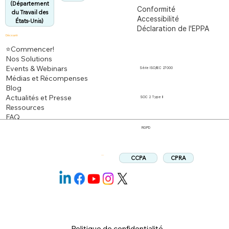
(Département
Conformité
du Travail des
Accessibilité
États-Unis)
Déclaration de l'EPPA
Découvrir
⭐Commencer!
Nos Solutions
Events & Webinars
Série ISO/IEC 27000
Médias et Récompenses
Blog
Actualités et Presse
SOC 2 Type II
Ressources
FAQ
RGPD
CPRA
CCPA
Suivez:
Politique de confidentialité