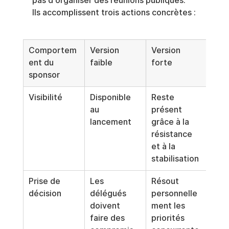
pas d'organiser des réunions publiques. 
Ils accomplissent trois actions concrètes :
Comportem
Version 
Version 
ent du 
faible
forte
sponsor
Visibilité
Disponible 
Reste 
au 
présent 
lancement
grâce à la 
résistance 
et à la 
stabilisation
Prise de 
Les 
Résout 
décision
délégués 
personnelle
doivent 
ment les 
faire des 
priorités 