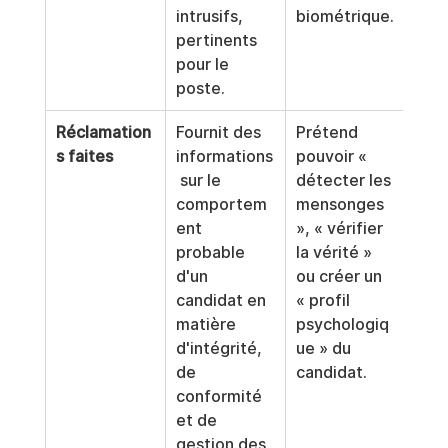
intrusifs, 
biométrique.
pertinents 
pour le 
poste.
Réclamation
Fournit des 
Prétend 
s faites
informations
pouvoir « 
 sur le 
détecter les 
comportem
mensonges 
ent 
», « vérifier 
probable 
la vérité » 
d'un 
ou créer un 
candidat en 
« profil 
matière 
psychologiq
d'intégrité, 
ue » du 
de 
candidat.
conformité 
et de 
gestion des 