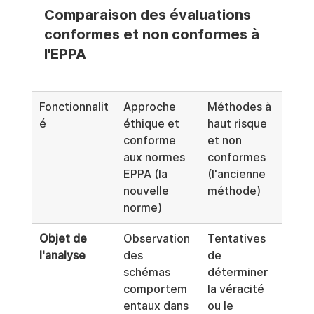
Comparaison des évaluations 
conformes et non conformes à 
l'EPPA
Fonctionnalit
Approche 
Méthodes à 
é
éthique et 
haut risque 
conforme 
et non 
aux normes 
conformes 
EPPA (la 
(l'ancienne 
nouvelle 
méthode)
norme)
Objet de 
Observation 
Tentatives 
l'analyse
des 
de 
schémas 
déterminer 
comportem
la véracité 
entaux dans 
ou le 