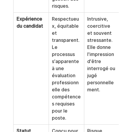
risques.
Expérience 
Respectueu
Intrusive, 
du candidat
x, équitable 
coercitive 
et 
et souvent 
transparent. 
stressante. 
Le 
Elle donne 
processus 
l'impression 
s'apparente 
d'être 
à une 
interrogé ou 
évaluation 
jugé 
professionn
personnelle
elle des 
ment.
compétence
s requises 
pour le 
poste.
Statut 
Conçu pour 
Risque 