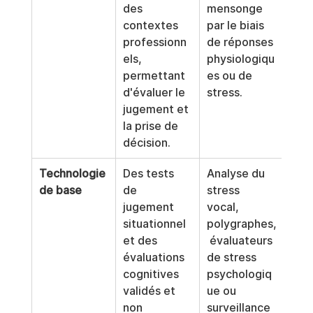
des 
mensonge 
contextes 
par le biais 
professionn
de réponses 
els, 
physiologiqu
permettant 
es ou de 
d'évaluer le 
stress.
jugement et 
la prise de 
décision.
Technologie 
Des tests 
Analyse du 
de base
de 
stress 
jugement 
vocal, 
situationnel 
polygraphes,
et des 
 évaluateurs 
évaluations 
de stress 
cognitives 
psychologiq
validés et 
ue ou 
non 
surveillance 