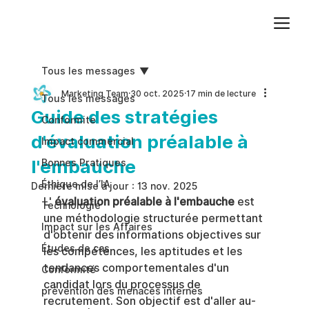
Ajoutez du texte. Cliquez sur « Modifier le texte » pour mettre à jour la police, la taille et plus encore. Pour modifier et réutiliser les thèmes de texte, accédez à Styles du site.
Tous les messages
Marketing Team
30 oct. 2025
17 min de lecture
Tous les messages
Guide des stratégies
Conformite
d'évaluation préalable à
Impact commercial
l'embauche
Bonnes Pratiques
Éthique de l’IA
Dernière mise à jour :
13 nov. 2025
L' 
évaluation préalable à l'embauche
 est 
Technologie
une méthodologie structurée permettant 
Impact sur les Affaires
d'obtenir des informations objectives sur 
Études de cas
les compétences, les aptitudes et les 
tendances comportementales d'un 
Conformité
candidat lors du processus de 
prévention des menaces internes
recrutement. Son objectif est d'aller au-