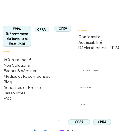
Aligné :
CPRA
EPPA
CPRA
Conformité
(Département
Conformité
du Travail des
Accessibilité
États-Unis)
Déclaration de l'EPPA
Découvrir
⭐Commencer!
Nos Solutions
Events & Webinars
Série ISO/IEC 27000
Médias et Récompenses
Blog
Actualités et Presse
SOC 2 Type II
Ressources
FAQ
RGPD
CPRA
CCPA
Suivez: