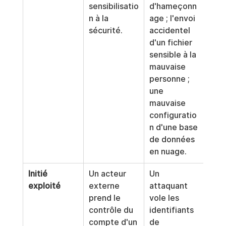
sensibilisatio
d'hameçonn
n à la 
age ; l'envoi 
sécurité.
accidentel 
d'un fichier 
sensible à la 
mauvaise 
personne ; 
une 
mauvaise 
configuratio
n d'une base 
de données 
en nuage.
Initié 
Un acteur 
Un 
exploité
externe 
attaquant 
prend le 
vole les 
contrôle du 
identifiants 
compte d'un 
de 