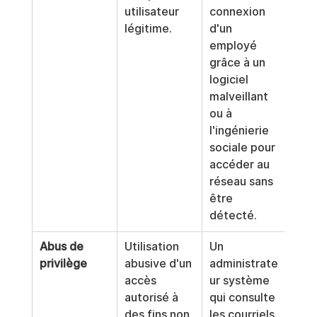
utilisateur 
connexion 
légitime.
d'un 
employé 
grâce à un 
logiciel 
malveillant 
ou à 
l'ingénierie 
sociale pour 
accéder au 
réseau sans 
être 
détecté.
Abus de 
Utilisation 
Un 
privilège
abusive d'un 
administrate
accès 
ur système 
autorisé à 
qui consulte 
des fins non 
les courriels 