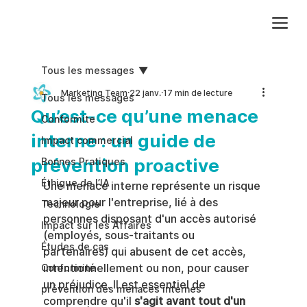
Ajoutez du texte. Cliquez sur « Modifier le texte » pour mettre à jour la police, la taille et plus encore. Pour modifier et réutiliser les thèmes de texte, accédez à Styles du site.
Tous les messages
Marketing Team
22 janv.
17 min de lecture
Tous les messages
Qu’est-ce qu’une menace
Conformite
interne : un guide de
Impact commercial
prévention proactive
Bonnes Pratiques
Éthique de l’IA
Une menace interne représente un risque 
majeur pour l'entreprise, lié à des 
Technologie
personnes disposant d'un accès autorisé 
Impact sur les Affaires
(employés, sous-traitants ou 
Études de cas
partenaires) qui abusent de cet accès, 
intentionnellement ou non, pour causer 
Conformité
un préjudice. Il est essentiel de 
prévention des menaces internes
comprendre qu'il 
s'agit avant tout d'un 