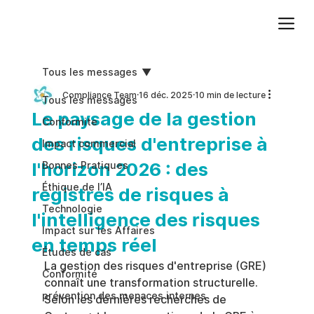
Ajoutez du texte. Cliquez sur « Modifier le texte » pour mettre à jour la police, la taille et plus encore. Pour modifier et réutiliser les thèmes de texte, accédez à Styles du site.
Tous les messages
Compliance Team
16 déc. 2025
10 min de lecture
Tous les messages
Le paysage de la gestion
Conformite
des risques d'entreprise à
Impact commercial
l'horizon 2026 : des
Bonnes Pratiques
Éthique de l’IA
registres de risques à
Technologie
l'intelligence des risques
Impact sur les Affaires
en temps réel
Études de cas
La gestion des risques d'entreprise (GRE) 
Conformité
connaît une transformation structurelle. 
prévention des menaces internes
Selon les dernières recherches de 