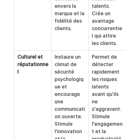
envers la 
talents. 
marque et la 
Crée un 
fidélité des 
avantage 
clients.
concurrentie
l qui attire 
les clients.
Culturel et 
Instaure un 
Permet de 
réputationne
climat de 
détecter 
l
sécurité 
rapidement 
psychologiq
les risques 
ue et 
latents 
encourage 
avant qu'ils 
une 
ne 
communicati
s'aggravent. 
on ouverte. 
Stimule 
Stimule 
l'engagemen
l'innovation 
t et la 
et la 
productivité.