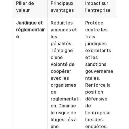
Pilier de 
Principaux 
Impact sur 
valeur
avantages
l'entreprise
Juridique et 
Réduit les 
Protège 
réglementair
amendes et 
contre les 
e
les 
frais 
pénalités. 
juridiques 
Témoigne 
exorbitants 
d'une 
et les 
volonté de 
sanctions 
coopérer 
gouverneme
avec les 
ntales. 
organismes 
Renforce la 
de 
position 
réglementati
défensive 
on. Diminue 
de 
le risque de 
l'entreprise 
litiges liés à 
lors des 
une 
enquêtes.