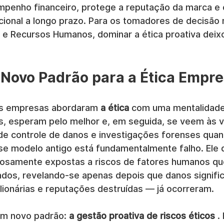
penho financeiro, protege a reputação da marca e c
acional a longo prazo. Para os tomadores de decisão 
 e Recursos Humanos, dominar a ética proativa deixo
 Novo Padrão para a Ética Empre
as empresas abordaram 
a ética
 com uma mentalidade 
, esperam pelo melhor e, em seguida, se veem às v
e controle de danos e investigações forenses qua
se modelo antigo está fundamentalmente falho. Ele d
gosamente expostas a riscos de fatores humanos q
os, revelando-se apenas depois que danos signific
lionárias e reputações destruídas — já ocorreram.
m novo padrão: 
a gestão proativa de riscos éticos
 .