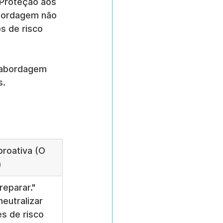
 Proteção aos 
abordagem não 
s de risco 
 abordagem 
s.
roativa (O 
)
reparar." 
neutralizar 
s de risco 