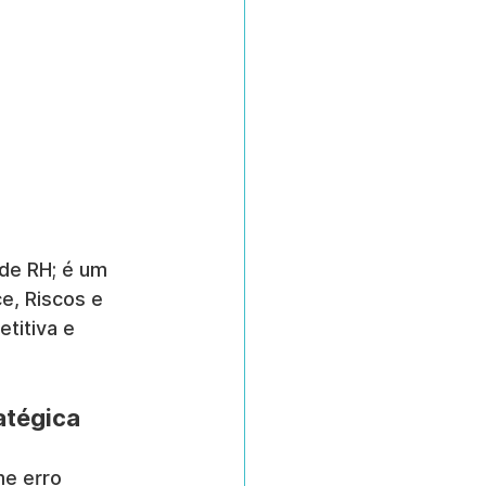
de RH; é um 
e, Riscos e 
titiva e 
atégica
e erro 