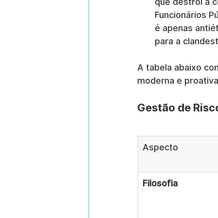
que destrói a 
Funcionários P
é apenas antié
para a clandest
A tabela abaixo co
moderna e proativa
Gestão de Risco
Aspecto
Filosofia