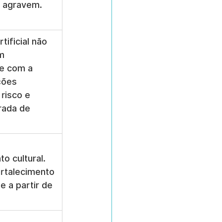
e agravem.
rtificial não 
m 
e com a 
ções 
risco e 
rada de 
 
o cultural. 
rtalecimento 
e a partir de 