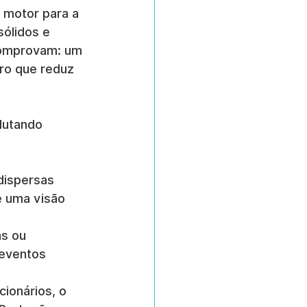
 motor para a 
sólidos e 
comprovam: um 
ro que reduz 
lutando 
dispersas 
e uma visão 
s ou 
 eventos 
ionários, o 