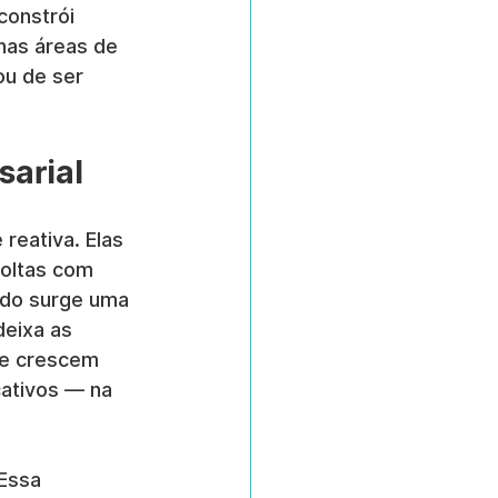
onstrói 
nas áreas de 
u de ser 
sarial
reativa. Elas 
oltas com 
ndo surge uma 
eixa as 
ue crescem 
ativos — na 
 Essa 