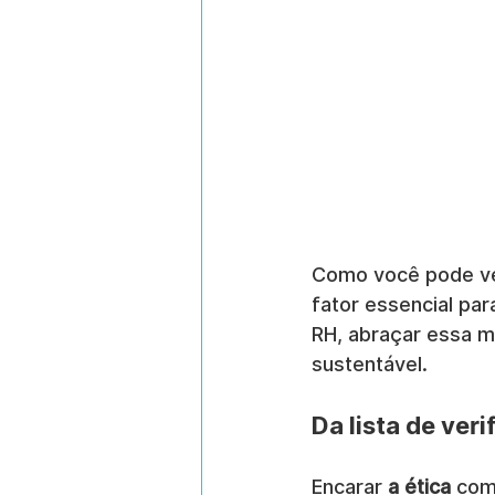
Como você pode ver
fator essencial par
RH, abraçar essa m
sustentável.
Da lista de ve
Encarar 
a ética
 com