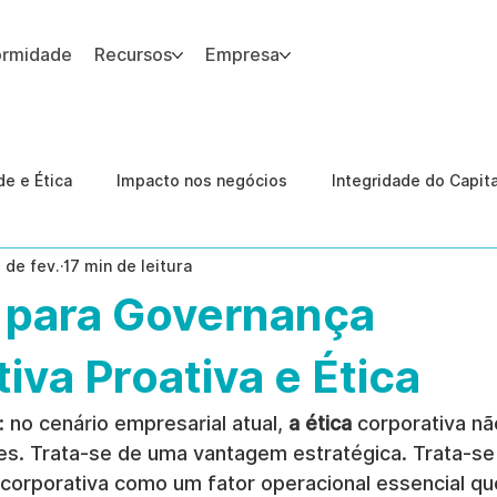
ormidade
Recursos
Empresa
 site.
e e Ética
Impacto nos negócios
Integridade do Capit
1 de fev.
17 min de leitura
nologia
Estudos de caso
Governança
conformid
 para Governança
 Internas
Ética da IA
revenção de ameaças internas
iva Proativa e Ética
 no cenário empresarial atual, 
a ética
 corporativa n
es. Trata-se de uma vantagem estratégica. Trata-se
 corporativa como um fator operacional essencial qu