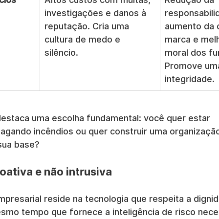
investigações e danos à 
responsabilid
reputação. Cria uma 
aumento da c
cultura de medo e 
marca e melh
silêncio.
moral dos fu
Promove uma
integridade.
estaca uma escolha fundamental: você quer estar 
gando incêndios ou quer construir uma organização 
sua base?
roativa e não intrusiva
mpresarial reside na tecnologia que respeita a digni
smo tempo que fornece a inteligência de risco neces