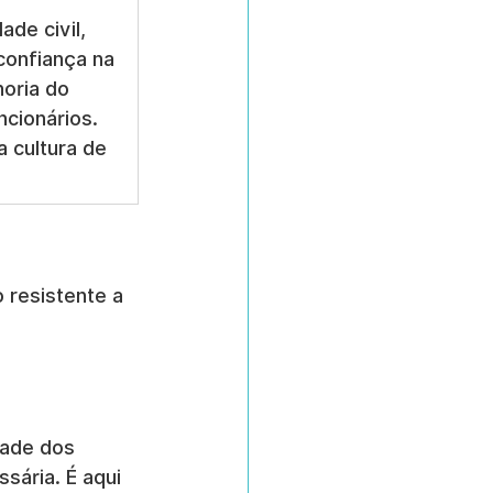
ade civil, 
onfiança na 
oria do 
ncionários. 
 cultura de 
resistente a 
dade dos 
sária. É aqui 