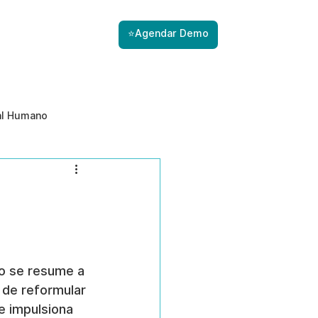
⭐Agendar Demo
al Humano
ade
Gestão de Riscos com IA
Prevenção de ameaças internas
ão se resume a 
 de reformular 
e impulsiona 