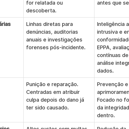
for relatada ou 
antes que s
descoberta.
árias
Linhas diretas para 
Inteligência a
denúncias, auditorias 
intrusiva e e
anuais e investigações 
conformidad
forenses pós-incidente.
EPPA, avalia
contínuas de 
análise integ
dados.
Punição e reparação. 
Prevenção e
Centradas em atribuir 
aprimorament
culpa depois do dano já 
Focado no fo
ter sido causado.
da integridad
dentro.
cios
Altos custos com multas, 
Redução da 