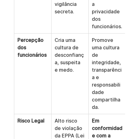
vigilância 
a 
secreta.
privacidade 
dos 
funcionários.
Percepção 
Cria uma 
Promove 
dos 
cultura de 
uma cultura 
funcionários
desconfianç
de 
a, suspeita 
integridade, 
e medo.
transparênci
a e 
responsabili
dade 
compartilha
da.
Risco Legal
Alto risco 
Em 
de violação 
conformidad
da EPPA (Lei 
e com a 