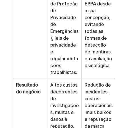
de Proteção 
EPPA
 desde 
de 
a sua 
Privacidade 
concepção, 
de 
evitando 
Emergências
todas as 
), leis de 
formas de 
privacidade 
detecção 
e 
de mentiras 
regulamenta
ou avaliação 
ções 
psicológica.
trabalhistas.
Resultado 
Altos custos 
Redução de 
do negócio
decorrentes 
incidentes, 
de 
custos 
investigaçõe
operacionais
s, multas e 
 mais baixos 
danos à 
e reputação 
reputação.
da marca 