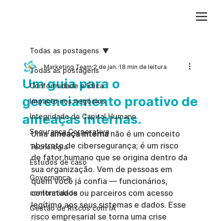
Adicione um parágrafo. Clique em "Editar texto" para atualizar a fonte, o tamanho e outras configurações. Para alterar e reutilizar temas de texto, acesse Estilos do site.
Todas as postagens
Marketing Team
2 de jan.
18 min de leitura
Todas as postagens
Um guia para o
Conformidade e Ética
gerenciamento proativo de
Impacto nos negócios
ameaças internas.
Integridade do Capital Humano
Segurança Corporativa
Uma 
ameaça interna
 não é um conceito 
abstrato de cibersegurança; é um risco 
Tecnologia
de fator humano que se origina dentro da 
Estudos de caso
sua organização. Vem de pessoas em 
Governança
quem você já confia — funcionários, 
contratados ou parceiros com acesso 
conformidade
legítimo aos seus sistemas e dados. Esse 
Gestão de Riscos com IA
risco empresarial se torna uma crise 