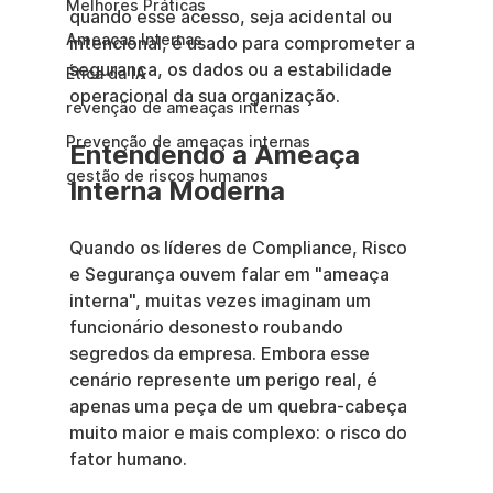
Melhores Práticas
quando esse acesso, seja acidental ou 
Ameaças Internas
intencional, é usado para comprometer a 
segurança, os dados ou a estabilidade 
Ética da IA
operacional da sua organização.
revenção de ameaças internas
Prevenção de ameaças internas
Entendendo a Ameaça 
gestão de riscos humanos
Interna Moderna
Quando os líderes de Compliance, Risco 
e Segurança ouvem falar em "ameaça 
interna", muitas vezes imaginam um 
funcionário desonesto roubando 
segredos da empresa. Embora esse 
cenário represente um perigo real, é 
apenas uma peça de um quebra-cabeça 
muito maior e mais complexo: o risco do 
fator humano.