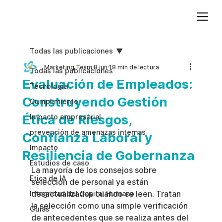
Agregue texto de párrafo. Haga clic en “Editar texto” para actualizar la fuente, el tamaño y más. Para cambiar y reutilizar temas de texto, vaya a Estilos del sitio.
Todas las publicaciones
Marketing Team
8 jun
18 min de lectura
Todas las publicaciones
Evaluación de Empleados:
Tecnologia
Construyendo Gestión
Cumplimiento
Ética de Riesgos,
Impacto empresarial
prevención de amenazas internas
Confianza Laboral y
Impacto
Resiliencia de Gobernanza
Estudios de caso
La mayoría de los consejos sobre 
Etica de IA
selección de personal ya están 
desactualizados cuando se leen. Tratan 
Integridad del Capital Humano
la selección como una simple verificación 
Guias
de antecedentes que se realiza antes del 