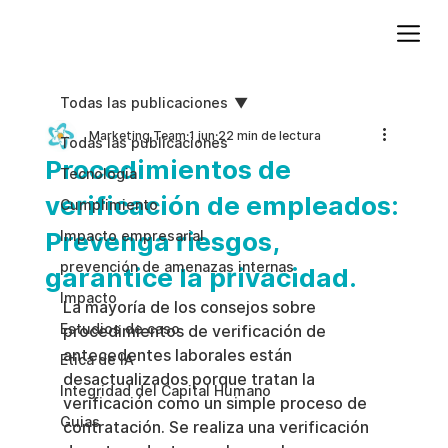
Agregue texto de párrafo. Haga clic en “Editar texto” para actualizar la fuente, el tamaño y más. Para cambiar y reutilizar temas de texto, vaya a Estilos del sitio.
Todas las publicaciones
Marketing Team
1 jun
22 min de lectura
Todas las publicaciones
Procedimientos de
Tecnologia
verificación de empleados:
Cumplimiento
Prevenga riesgos,
Impacto empresarial
prevención de amenazas internas
garantice la privacidad.
Impacto
La mayoría de los consejos sobre 
Estudios de caso
procedimientos de verificación de 
antecedentes laborales están 
Etica de IA
desactualizados porque tratan la 
Integridad del Capital Humano
verificación como un simple proceso de 
Guias
contratación. Se realiza una verificación 