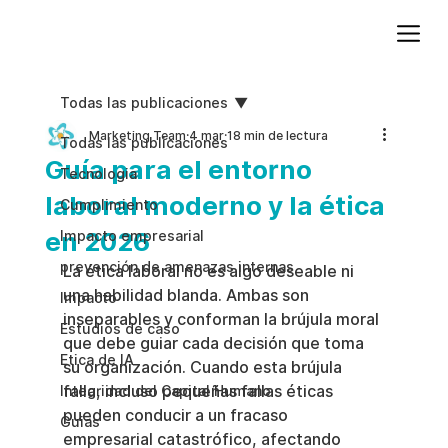
Agregue texto de párrafo. Haga clic en “Editar texto” para actualizar la fuente, el tamaño y más. Para cambiar y reutilizar temas de texto, vaya a Estilos del sitio.
Todas las publicaciones
Marketing Team
4 mar
18 min de lectura
Todas las publicaciones
Guía para el entorno
Tecnologia
laboral moderno y la ética
Cumplimiento
en 2026
Impacto empresarial
prevención de amenazas internas
La ética laboral no es algo deseable ni 
una habilidad blanda. Ambas son 
Impacto
inseparables y conforman la brújula moral 
Estudios de caso
que debe guiar cada decisión que toma 
Etica de IA
su organización. Cuando esta brújula 
falla, incluso pequeñas fallas éticas 
Integridad del Capital Humano
pueden conducir a un fracaso 
Guias
empresarial catastrófico, afectando 