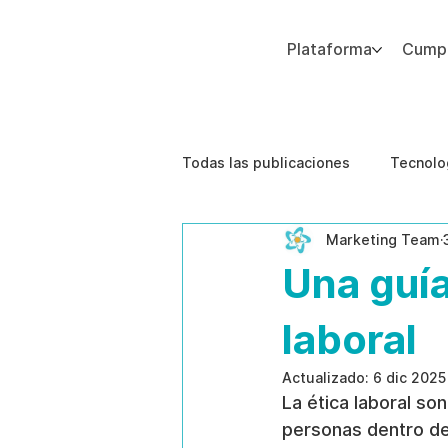
Plataforma
Cumpl
Agregue texto de párrafo. Haga clic en “Editar texto” para actualizar la fuente, el tamaño y más. Para cambiar y reutilizar temas de texto, vaya a Estilos del sitio.
Todas las publicaciones
Tecnolo
Marketing Team
Estudios de caso
Etica de 
Una guía
laboral
Actualizado:
6 dic 2025
La ética laboral so
personas dentro de