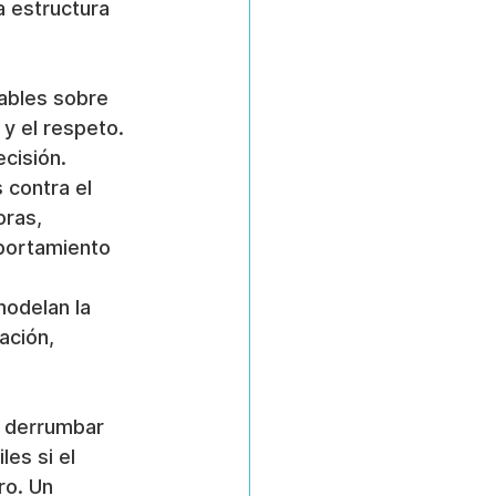
a estructura 
iables sobre 
y el respeto. 
ecisión.
 contra el 
ras, 
portamiento 
modelan la 
ación, 
e derrumbar 
les si el 
ro. Un 