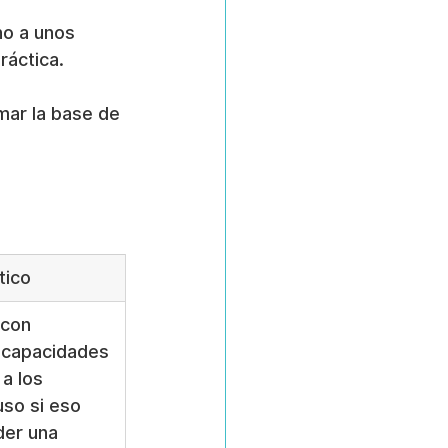
no a unos 
ráctica.
mar la base de 
tico
con 
s capacidades 
a los 
uso si eso 
der una 