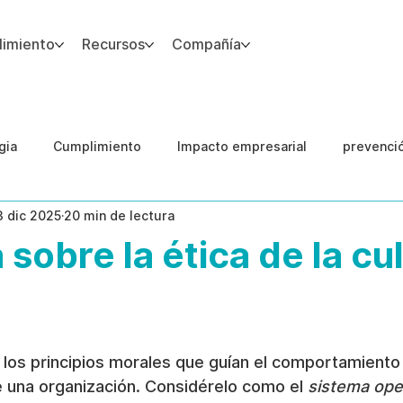
imiento
Recursos
Compañía
gia
Cumplimiento
Impacto empresarial
prevenci
3 dic 2025
20 min de lectura
IA
Integridad del Capital Humano
Guias
 sobre la ética de la cu
n los principios morales que guían el comportamiento 
 una organización. Considérelo como el 
sistema ope