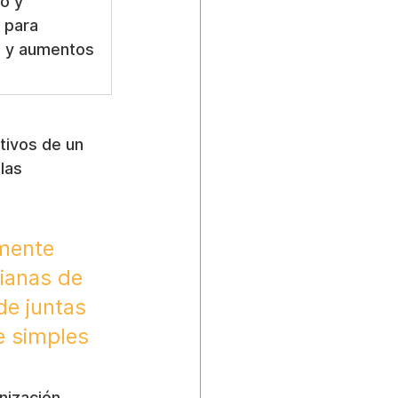
o y 
 para 
 y aumentos 
tivos de un 
las 
mente 
ianas de 
de juntas 
e simples 
nización. 