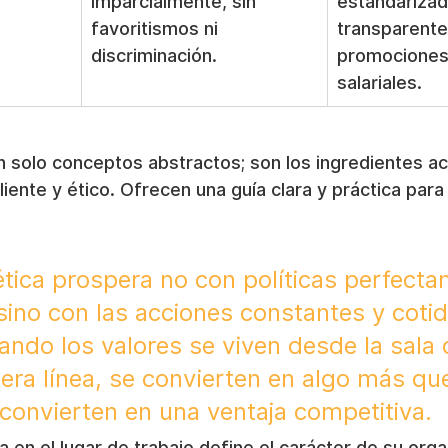
imparcialmente, sin 
estandarizad
favoritismos ni 
transparente
discriminación.
promociones
salariales.
n solo conceptos abstractos; son los ingredientes ac
liente y ético. Ofrecen una guía clara y práctica para 
ética prospera no con políticas perfecta
sino con las acciones constantes y cotid
ando los valores se viven desde la sala 
mera línea, se convierten en algo más qu
 convierten en una ventaja competitiva.
ica en el lugar de trabajo define el carácter de su orga