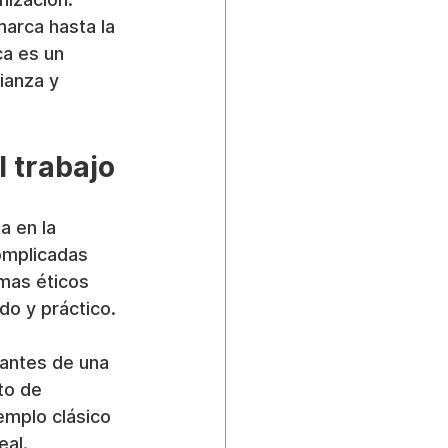
arca hasta la 
ca es un 
ianza y 
 trabajo
a en la 
omplicadas 
mas éticos 
do y práctico.
 antes de una 
to de 
emplo clásico 
eal.