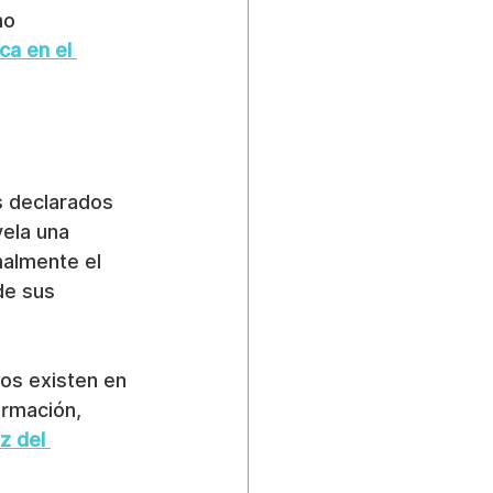
mo 
ca en el 
s declarados 
ela una 
malmente el 
e sus 
cos existen en 
ormación, 
z del 