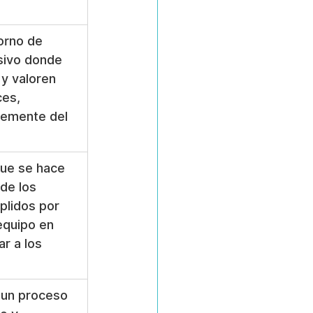
orno de 
usivo donde 
y valoren 
es, 
temente del 
ue se hace 
de los 
plidos por 
equipo en 
ar a los 
 un proceso 