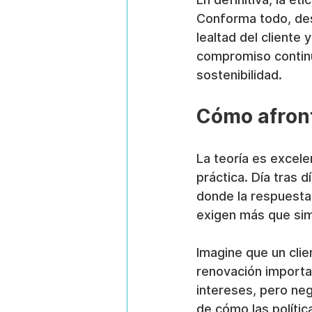
Conforma todo, des
lealtad del cliente 
compromiso continu
sostenibilidad.
Cómo afront
La teoría es excele
práctica. Día tras 
donde la respuesta
exigen más que simp
Imagine que un clie
renovación importan
intereses, pero neg
de cómo las polític